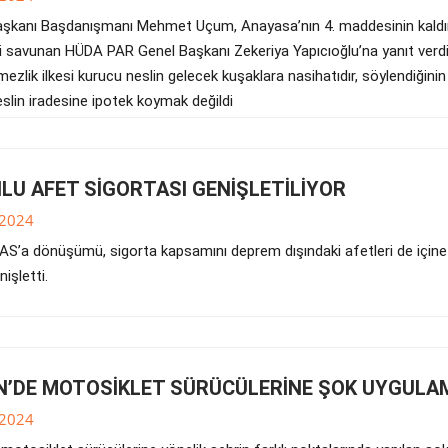
kanı Başdanışmanı Mehmet Uçum, Anayasa’nın 4. maddesinin kaldır
ni savunan HÜDA PAR Genel Başkanı Zekeriya Yapıcıoğlu’na yanıt verd
lmezlik ilkesi kurucu neslin gelecek kuşaklara nasihatıdır, söylendiğini
slin iradesine ipotek koymak değildi
LU AFET SİGORTASI GENİŞLETİLİYOR
.2024
AS’a dönüşümü, sigorta kapsamını deprem dışındaki afetleri de içine
nişletti.
N’DE MOTOSİKLET SÜRÜCÜLERİNE ŞOK UYGULA
.2024