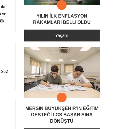
ile
m ve
YILIN İLK ENFLASYON
lük
RAKAMLARI BELLİ OLDU
Yaşam
i 262
MERSİN BÜYÜKŞEHİR’İN EĞİTİM
DESTEĞİ LGS BAŞARISINA
DÖNÜŞTÜ