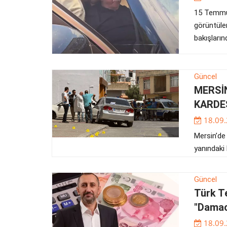
15 Temmuz
görüntüle
bakışların
Güncel
MERSİN
KARDEŞ
18.09
Mersin’de 
yanındaki 
Güncel
Türk T
"Damac
18.09