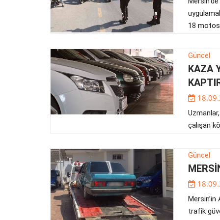
Mersin’de 
uygulamala
18 motosik
Güncel
KAZA Y
KAPTI
18.09
Uzmanlar, 
çalışan kö
Güncel
MERSİN
18.09
Mersin’in 
trafik güv