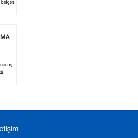
 belgesi
AMA
’nün iş
di.
letişim