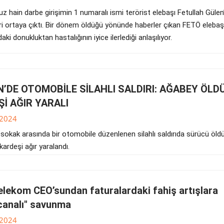
 hain darbe girişimin 1 numaralı ismi terörist elebaşı Fetullah Gülen
ri ortaya çıktı. Bir dönem öldüğü yönünde haberler çıkan FETÖ elebaş
daki donukluktan hastalığının iyice ilerlediği anlaşılıyor.
’DE OTOMOBİLE SİLAHLI SALDIRI: AĞABEY ÖLDÜ
İ AĞIR YARALI
.2024
sokak arasında bir otomobile düzenlenen silahlı saldırıda sürücü öldü
kardeşi ağır yaralandı.
elekom CEO’sundan faturalardaki fahiş artışlara
analı" savunma
.2024