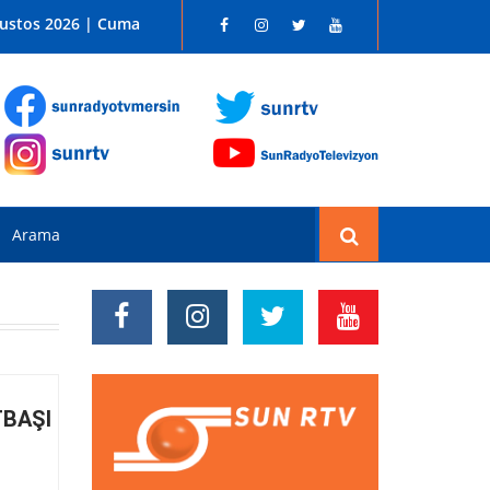
 SUN RADYO FM 96.1
ğustos 2026 | Cuma
TBAŞI