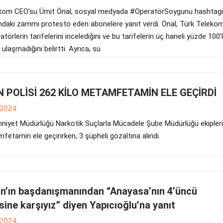
kom CEO’su Ümit Önal, sosyal medyada #OperatörSoygunu hashtagi 
ındaki zammı protesto eden abonelere yanıt verdi. Önal, Türk Teleko
atörlerin tarifelerini incelediğini ve bu tarifelerin üç haneli yüzde 100’
ulaşmadığını belirtti. Ayrıca, su
 POLİSİ 262 KİLO METAMFETAMİN ELE GEÇİRDİ
.2024
niyet Müdürlüğü Narkotik Suçlarla Mücadele Şube Müdürlüğü ekipler
fetamin ele geçirirken, 3 şüpheli gözaltına alındı.
n’ın başdanışmanından “Anayasa’nın 4’üncü
ne karşıyız” diyen Yapıcıoğlu’na yanıt
.2024