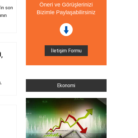
Öneri ve Görüşlerinizi
’in son
Bizimle Paylaşabilirsiniz
ının
İletişim Formu
,
,
Ekonomi