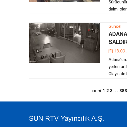
Sürücünün 
daimi olar
Güncel
ADANA
SALDIR
18.09
Adana’da,
yerleri ar
Olayın det
««
◄
1
2
3
. . .
38
SUN RTV Yayıncılık A.Ş.