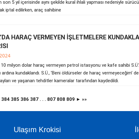
son 5 yıl içerisinde aynı şekilde kural ihlali yapması nedeniyle sürücü
ak iptal edilirken, araç sahibine
’DA HARAÇ VERMEYEN İŞLETMELERE KUNDAKL
ISI
.2024
 10 milyon dolar haraç vermeyen petrol istasyonu ve kafe sahibi S.Ü.
dı ardına kundaklandı. S.Ü., ’Beni öldürseler de haraç vermeyeceğim’ de
ayları ve yaşanan tehditler kameralar tarafından kaydedildi.
3
384
385
386
387
. . .
807
808
809
►
»»
Ulaşım Krokisi
İ