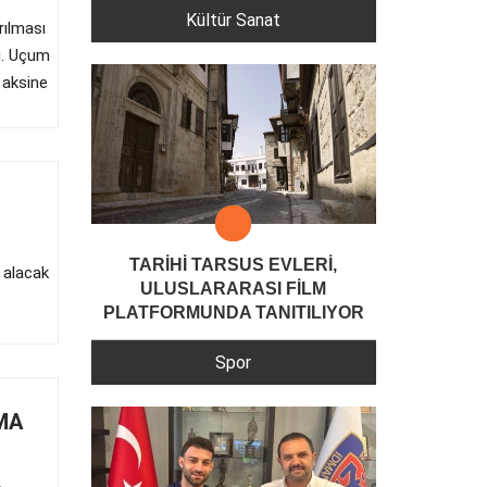
Kültür Sanat
ılması
i. Uçum
n aksine
TARİHİ TARSUS EVLERİ,
 alacak
ULUSLARARASI FİLM
PLATFORMUNDA TANITILIYOR
Spor
MA