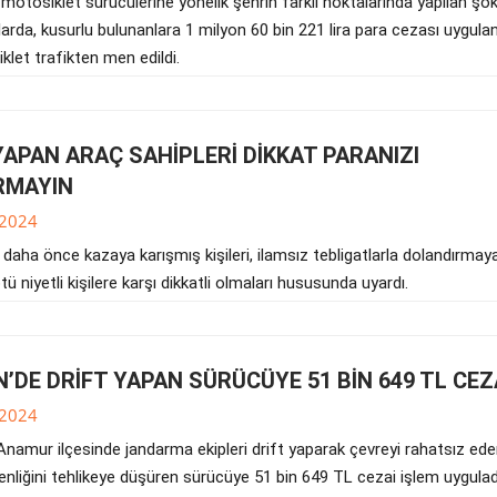
motosiklet sürücülerine yönelik şehrin farklı noktalarında yapılan şo
rda, kusurlu bulunanlara 1 milyon 60 bin 221 lira para cezası uygulan
let trafikten men edildi.
APAN ARAÇ SAHİPLERİ DİKKAT PARANIZI
RMAYIN
.2024
daha önce kazaya karışmış kişileri, ilamsız tebligatlarla dolandırmay
tü niyetli kişilere karşı dikkatli olmaları hususunda uyardı.
’DE DRİFT YAPAN SÜRÜCÜYE 51 BİN 649 TL CEZ
.2024
Anamur ilçesinde jandarma ekipleri drift yaparak çevreyi rahatsız ed
enliğini tehlikeye düşüren sürücüye 51 bin 649 TL cezai işlem uygulad