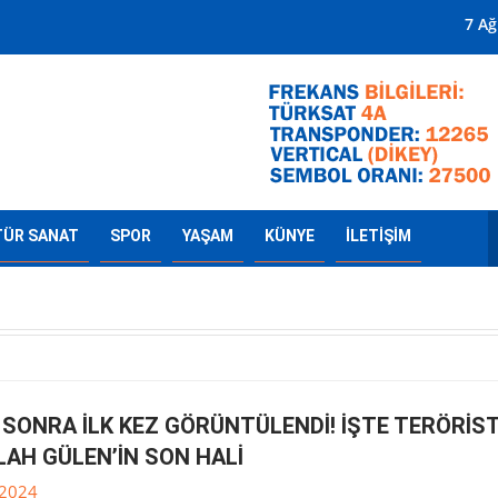
Mersin'in Radyosu
7 A
TÜR SANAT
SPOR
YAŞAM
KÜNYE
İLETİŞİM
 SONRA İLK KEZ GÖRÜNTÜLENDİ! İŞTE TERÖRİS
LAH GÜLEN’İN SON HALİ
.2024