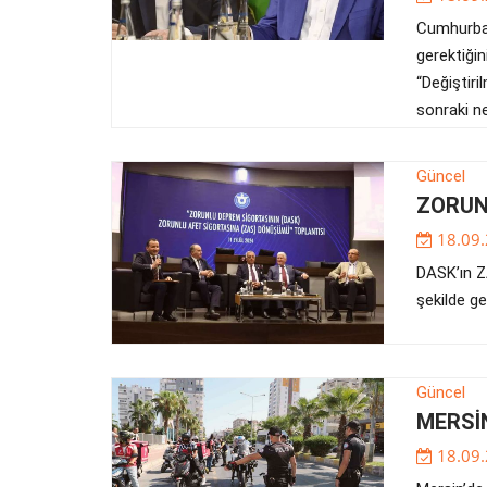
Cumhurbaş
gerektiği
“Değiştiri
sonraki ne
Güncel
ZORUN
18.09
DASK’ın Z
şekilde ge
Güncel
MERSİ
18.09