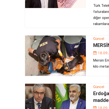
Türk Tele
faturalar
diğer oper
rakamlara 
Güncel
MERSİN
18.09
Mersin Em
kilo metam
Güncel
Erdoğa
maddesi
18.09