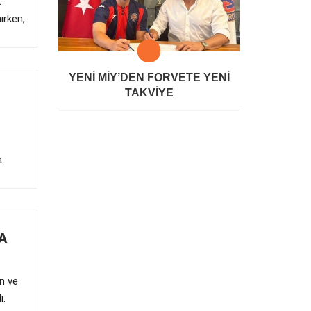
k
ırken,
YENİ MİY’DEN FORVETE YENİ
TAKVİYE
a
A
en ve
ı.