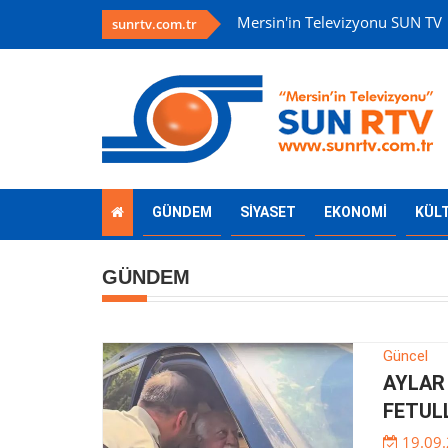
Mersin'in Televizyonu SUN TV
sunrtv.com.tr
GÜNDEM
SİYASET
EKONOMİ
KÜL
GÜNDEM
Güncel
AYLAR
FETUL
19.09