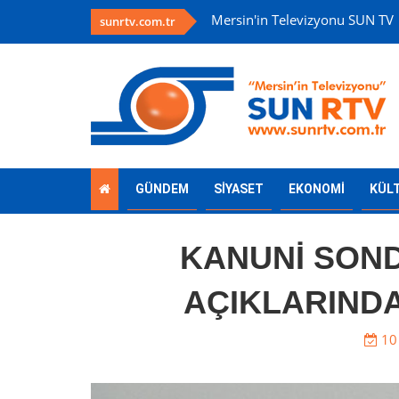
Mersin'in Televizyonu SUN TV
sunrtv.com.tr
GÜNDEM
SİYASET
EKONOMİ
KÜL
KANUNİ SOND
AÇIKLARIND
10 