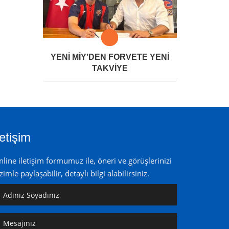
YENİ MİY’DEN FORVETE YENİ
TAKVİYE
letişim
line iletişim formumuz ile, öneri ve görüşlerinizi
zimle paylaşabilir, detaylı bilgi alabilirsiniz.