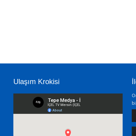
Ulaşım Krokisi
İ
On
bi