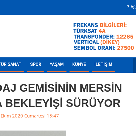
Mersin'in Radyosu
7 A
TÜR SANAT
SPOR
YAŞAM
KÜNYE
İLETİŞİM
AJ GEMİSİNİN MERSİN
A BEKLEYİŞİ SÜRÜYOR
Ekim 2020 Cumartesi 15:47