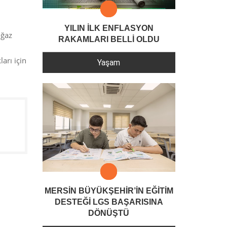
YILIN İLK ENFLASYON
oğaz
RAKAMLARI BELLİ OLDU
arı için
Yaşam
MERSİN BÜYÜKŞEHİR’İN EĞİTİM
DESTEĞİ LGS BAŞARISINA
DÖNÜŞTÜ