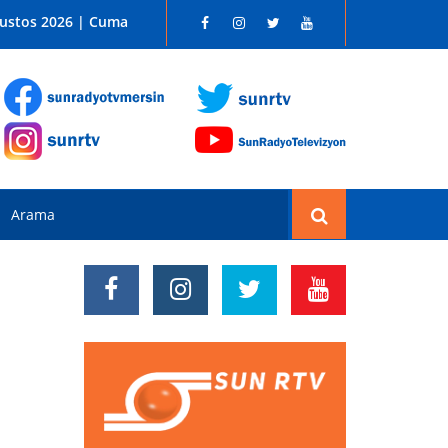
 SUN RADYO FM 96.1
ğustos 2026 | Cuma