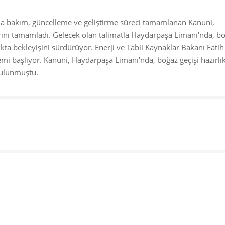
da bakım, güncelleme ve geliştirme süreci tamamlanan Kanuni,
arını tamamladı. Gelecek olan talimatla Haydarpaşa Limanı'nda, b
çıkta bekleyişini sürdürüyor. Enerji ve Tabii Kaynaklar Bakanı Fatih
i başlıyor. Kanuni, Haydarpaşa Limanı'nda, boğaz geçişi hazırlıkl
bulunmuştu.