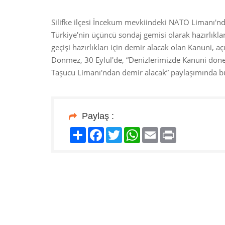
Silifke ilçesi İncekum mevkiindeki NATO Limanı'n
Türkiye'nin üçüncü sondaj gemisi olarak hazırlıkl
geçişi hazırlıkları için demir alacak olan Kanuni, a
Dönmez, 30 Eylül'de, “Denizlerimizde Kanuni dönem
Taşucu Limanı'ndan demir alacak” paylaşımında 
Paylaş :
Paylaş
Facebook
Twitter
WhatsApp
Email
Print