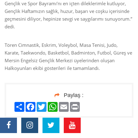
Gençlik ve Spor Bayramı’nı en içten dileklerimle kutluyor,
Gençlik Haftamızın sağlık, huzur, başarı ve coşku içerisinde
geçmesini diliyor, hepinize sevgi ve saygılarımı sunuyorum.”
dedi.
Tören Cimnastik, Eskrim, Voleybol, Masa Tenisi, Judo,
Karate, Taekwondo, Basketbol, Badminton, Futbol, Güreş ve
Mersin Engelsiz Gençlik Merkezi üyelerinden oluşan
Halkoyunları ekibi gösterileri ile tamamlandı.
Paylaş :
Paylaş
Facebook
Twitter
WhatsApp
Email
Print