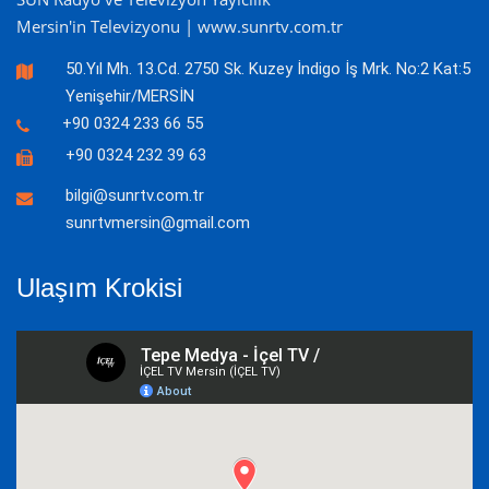
Mersin'in Televizyonu | www.sunrtv.com.tr
50.Yıl Mh. 13.Cd. 2750 Sk. Kuzey İndigo İş Mrk. No:2 Kat:5
Yenişehir/MERSİN
+90 0324 233 66 55
+90 0324 232 39 63
bilgi@sunrtv.com.tr
sunrtvmersin@gmail.com
Ulaşım Krokisi