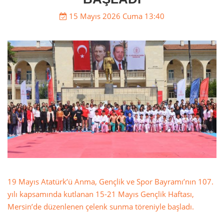
15 Mayıs 2026 Cuma 13:40
19 Mayıs Atatürk’ü Anma, Gençlik ve Spor Bayramı’nın 107.
yılı kapsamında kutlanan 15-21 Mayıs Gençlik Haftası,
Mersin’de düzenlenen çelenk sunma töreniyle başladı.