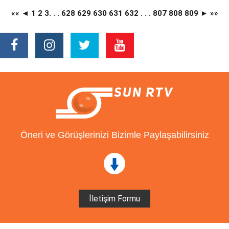
««
◄
1
2
3
. . .
628
629
630
631
632
. . .
807
808
809
►
»»
Öneri ve Görüşlerinizi Bizimle Paylaşabilirsiniz
İletişim Formu