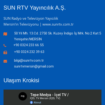
SUN RTV Yayıncılık A.Ş.
SUN Radyo ve Televizyon Yayıcılık
Mersin'in Televizyonu | www.sunrtv.com.tr
50.Yıl Mh. 13.Cd. 2750 Sk. Kuzey İndigo İş Mrk. No:2 Kat:5
Yenişehir/MERSİN
+90 0324 233 66 55
+90 0324 232 39 63
bilgi@sunrtv.com.tr
sunrtvmersin@gmail.com
Ulaşım Krokisi