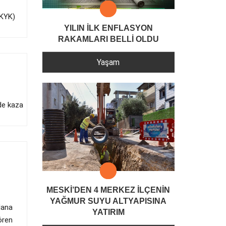
(KYK)
YILIN İLK ENFLASYON
RAKAMLARI BELLİ OLDU
Yaşam
de kaza
MESKİ’DEN 4 MERKEZ İLÇENİN
YAĞMUR SUYU ALTYAPISINA
dana
YATIRIM
ören