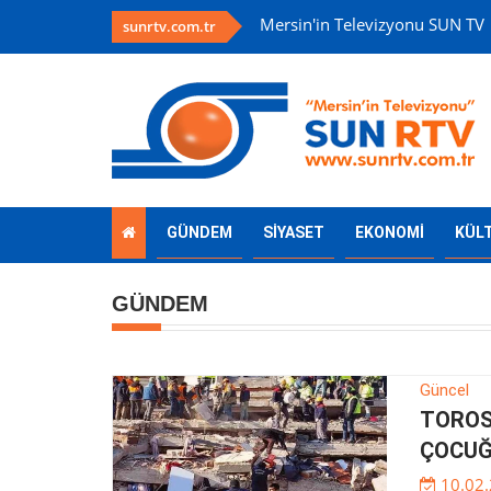
Mersin'in Televizyonu SUN TV
sunrtv.com.tr
GÜNDEM
SİYASET
EKONOMİ
KÜL
GÜNDEM
Güncel
TOROSL
ÇOCUĞ
10.02