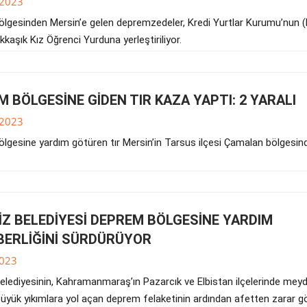
.2023
lgesinden Mersin’e gelen depremzedeler, Kredi Yurtlar Kurumu’nun 
kkaşık Kız Öğrenci Yurduna yerleştiriliyor.
 BÖLGESİNE GİDEN TIR KAZA YAPTI: 2 YARALI
.2023
lgesine yardım götüren tır Mersin’in Tarsus ilçesi Çamalan bölgesin
İZ BELEDİYESİ DEPREM BÖLGESİNE YARDIM
BERLİĞİNİ SÜRDÜRÜYOR
023
elediyesinin, Kahramanmaraş’ın Pazarcık ve Elbistan ilçelerinde mey
büyük yıkımlara yol açan deprem felaketinin ardından afetten zarar g