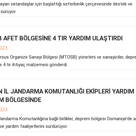
şayan vatandaşlar için başlattığı seferberlik çerçevesinde destek ve
 sürüyor.
 AFET BÖLGESİNE 4 TIR YARDIM ULAŞTIRDI
023
rsus Organize Sanayi Bölgesi (MTOSB) yönetimi ve sanayiciler, dep
e 4 tır ihtiyaç malzemesi gönderdi.
 İL JANDARMA KOMUTANLIĞI EKİPLERİ YARDIM 
M BÖLGESİNDE
023
 Jandarma Komutanlığına bağlı birlikler, deprem bölgesi Osmaniye’de 
e yardım faaliyetlerini sürdürüyor.