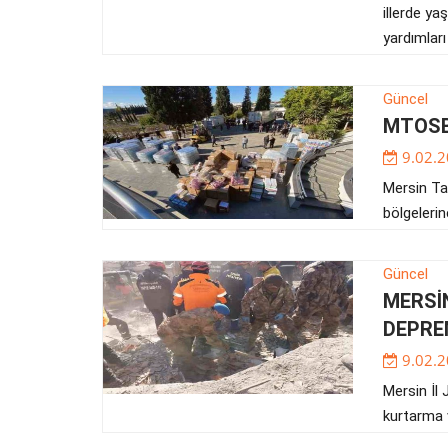
illerde ya
yardımları
Güncel
MTOSB
9.02.2
Mersin Ta
bölgelerin
Güncel
MERSİN
DEPRE
9.02.2
Mersin İl
kurtarma v