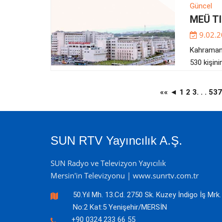
Güncel
MEÜ TI
9.02.2
Kahramanm
530 kişini
««
◄
1
2
3
. . .
53
SUN RTV Yayıncılık A.Ş.
SUN Radyo ve Televizyon Yayıcılık
Mersin'in Televizyonu | www.sunrtv.com.tr
50.Yıl Mh. 13.Cd. 2750 Sk. Kuzey İndigo İş Mrk.
No:2 Kat:5 Yenişehir/MERSİN
+90 0324 233 66 55