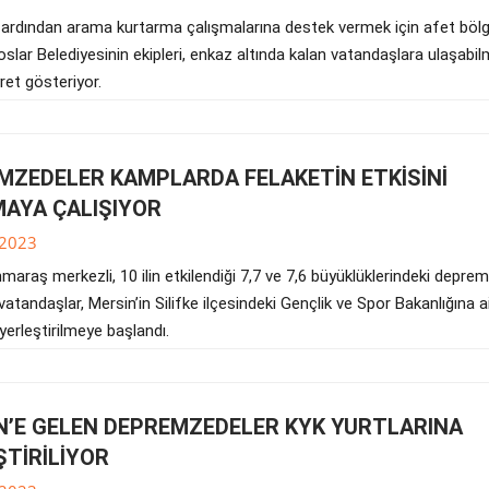
ardından arama kurtarma çalışmalarına destek vermek için afet böl
slar Belediyesinin ekipleri, enkaz altında kalan vatandaşlara ulaşabil
ret gösteriyor.
MZEDELER KAMPLARDA FELAKETİN ETKİSİNİ
AYA ÇALIŞIYOR
.2023
araş merkezli, 10 ilin etkilendiği 7,7 ve 7,6 büyüklüklerindeki depre
vatandaşlar, Mersin’in Silifke ilçesindeki Gençlik ve Spor Bakanlığına a
erleştirilmeye başlandı.
N’E GELEN DEPREMZEDELER KYK YURTLARINA
ŞTİRİLİYOR