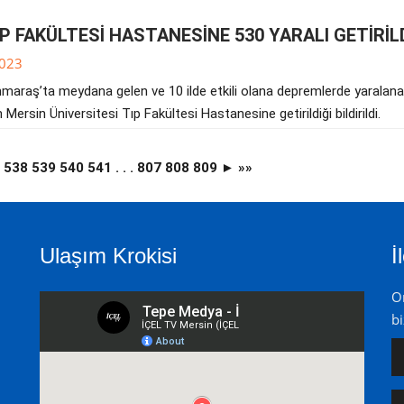
P FAKÜLTESİ HASTANESİNE 530 YARALI GETİRİL
023
araş’ta meydana gelen ve 10 ilde etkili olana depremlerde yaralan
n Mersin Üniversitesi Tıp Fakültesi Hastanesine getirildiği bildirildi.
7
538
539
540
541
. . .
807
808
809
►
»»
Ulaşım Krokisi
İ
On
bi