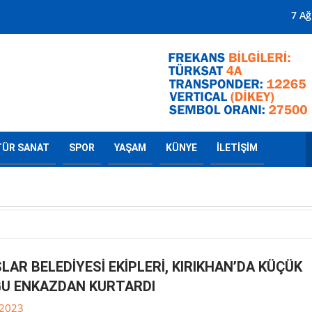
Mersin'in Radyosu
7 A
TÜR SANAT
SPOR
YAŞAM
KÜNYE
İLETİŞİM
AR BELEDİYESİ EKİPLERİ, KIRIKHAN’DA KÜÇÜK
U ENKAZDAN KURTARDI
.2023