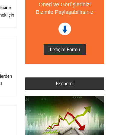
Öneri ve Görüşlerinizi
gesine
Bizimle Paylaşabilirsiniz
mek için
İletişim Formu
mlerden
Ekonomi
it