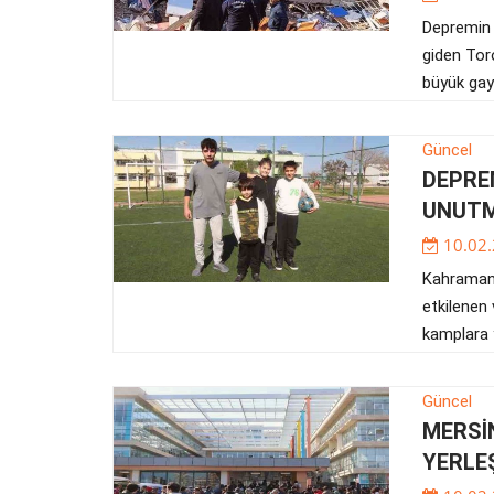
Depremin 
giden Toro
büyük gay
Güncel
DEPRE
UNUTM
10.02
Kahramanm
etkilenen 
kamplara y
Güncel
MERSİ
YERLE