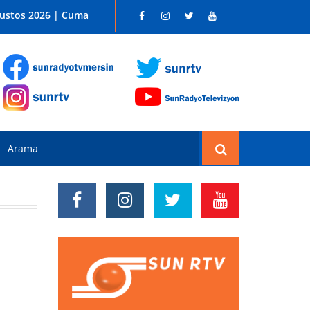
 SUN RADYO FM 96.1
ğustos 2026 | Cuma