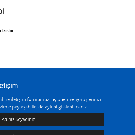
Dİ
anlardan
letişim
line iletişim formumuz ile, öneri ve görüşlerinizi
zimle paylaşabilir, detaylı bilgi alabilirsiniz.