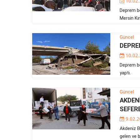
10.02
Deprem bö
Mersin Kır
Güncel
DEPREM
10.02
Deprem bö
yaptı.
Güncel
AKDEN
SEFER
9.02.2
Akdeniz B
gelen ve 