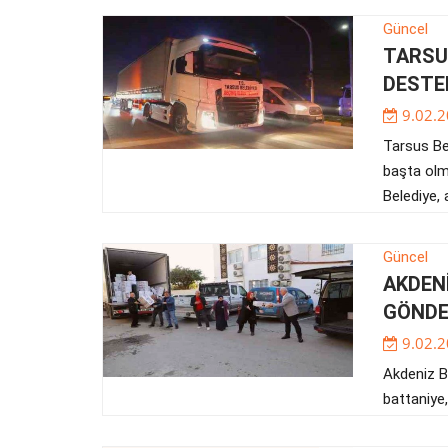
Güncel
TARSU
DESTE
9.02.2
Tarsus Be
başta olm
Belediye, 
Güncel
AKDEN
GÖNDE
9.02.2
Akdeniz Be
battaniye,