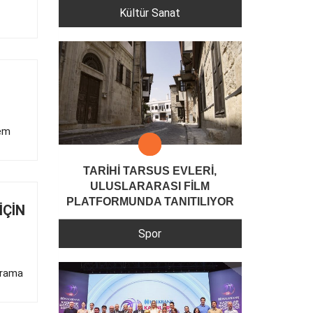
Kültür Sanat
rem
TARİHİ TARSUS EVLERİ,
ULUSLARARASI FİLM
PLATFORMUNDA TANITILIYOR
İÇİN
Spor
arama