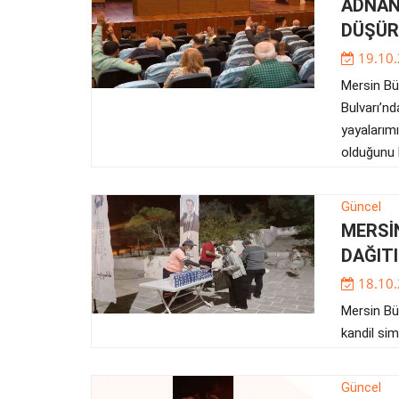
ADNAN 
DÜŞÜR
19.10
Mersin Bü
Bulvarı’nd
yayalarımı
olduğunu 
Güncel
MERSİN
DAĞITI
18.10
Mersin Büy
kandil simid
Güncel