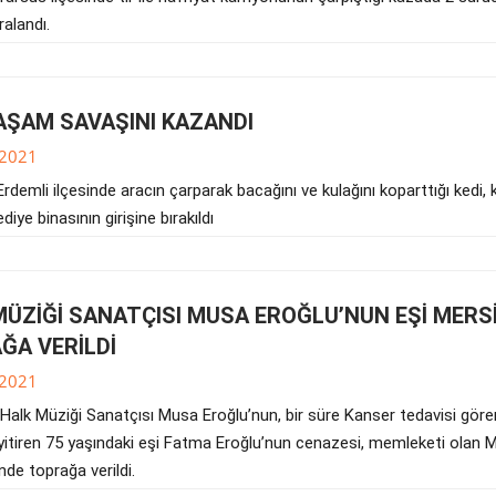
ralandı.
YAŞAM SAVAŞINI KAZANDI
.2021
Erdemli ilçesinde aracın çarparak bacağını ve kulağını koparttığı kedi, 
diye binasının girişine bırakıldı
MÜZİĞİ SANATÇISI MUSA EROĞLU’NUN EŞİ MERS
ĞA VERİLDİ
.2021
 Halk Müziği Sanatçısı Musa Eroğlu’nun, bir süre Kanser tedavisi göre
yitiren 75 yaşındaki eşi Fatma Eroğlu’nun cenazesi, memleketi olan M
nde toprağa verildi.