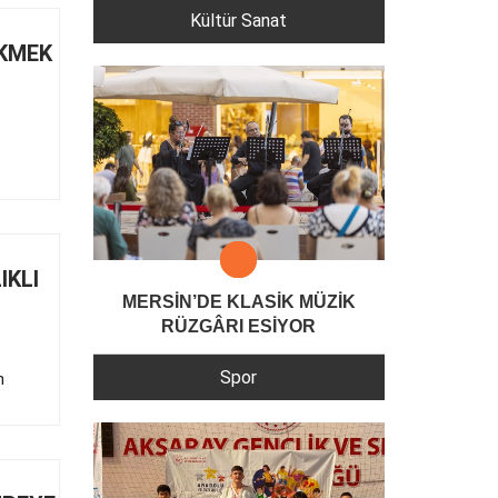
Kültür Sanat
EKMEK
IKLI
MERSİN’DE KLASİK MÜZİK
RÜZGÂRI ESİYOR
Spor
n