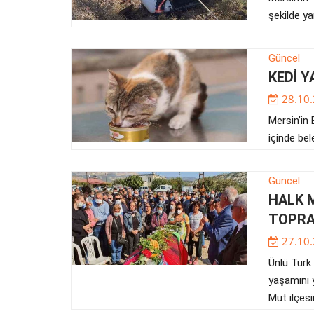
şekilde ya
Güncel
KEDİ 
28.10
Mersin’in 
içinde bele
Güncel
HALK 
TOPRA
27.10
Ünlü Türk
yaşamını 
Mut ilçesi