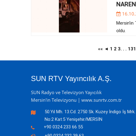
NAREN
16.10
Mersin’in
oldu.
««
◄
1
2
3
. . .
13
SUN RTV Yayıncılık A.Ş.
SUN Radyo ve Televizyon Yayıcılık
Mersin'in Televizyonu | www.sunrtv.com.tr
50.Yıl Mh. 13.Cd. 2750 Sk. Kuzey İndigo İş Mrk.
No:2 Kat:5 Yenişehir/MERSİN
+90 0324 233 66 55
+90 0324 232 39 63