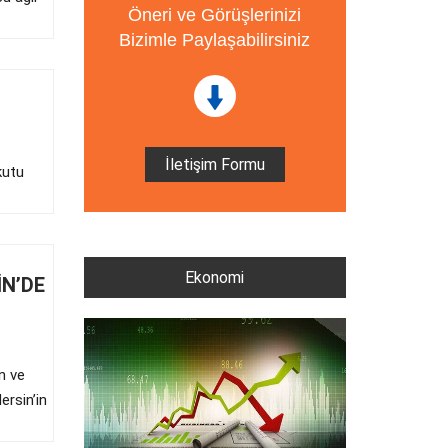
Öneri ve Görüşlerinizi
Bizimle Paylaşabilirsiniz
İletişim Formu
kutu
Ekonomi
İN’DE
n ve
ersin’in