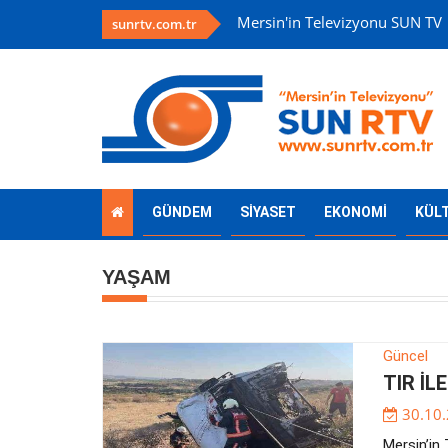
Mersin'in Televizyonu SUN TV
sunrtv.com.tr
GÜNDEM
SİYASET
EKONOMİ
KÜL
YAŞAM
Güncel
TIR İL
30.10
Mersin’in 