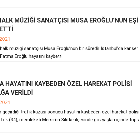
HALK MÜZİĞİ SANATÇISI MUSA EROĞLU’NUN EŞİ
ETTİ
.2021
halk müziği sanatçısı Musa Eroğlu’nun bir süredir İstanbul’da kanser 
 Fatma Eroğlu hayatını kaybetti.
A HAYATINI KAYBEDEN ÖZEL HAREKAT POLİSİ
ĞA VERİLDİ
.2021
 geçirdiği trafik kazası sonucu hayatını kaybeden özel harekat polisi
Tok (34), memleketi Mersin’in Silifke ilçesinde gözyaşları içinde topr