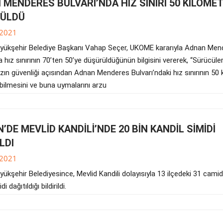
MENDERES BULVARI’NDA HIZ SINIRI 50 KİLOME
ÜLDÜ
.2021
yükşehir Belediye Başkanı Vahap Seçer, UKOME kararıyla Adnan Men
a hız sınırının 70’ten 50’ye düşürüldüğünün bilgisini vererek, “Sürücüler
zın güvenliği açısından Adnan Menderes Bulvarı’ndaki hız sınırının 5
bilmesini ve buna uymalarını arzu
’DE MEVLİD KANDİLİ’NDE 20 BİN KANDİL SİMİDİ
LDI
.2021
ükşehir Belediyesince, Mevlid Kandili dolayısıyla 13 ilçedeki 31 camid
i dağıtıldığı bildirildi.