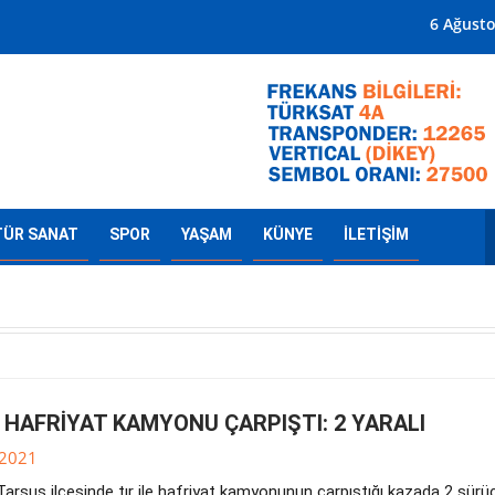
Mersin'in Radyosu
6 Ağust
TÜR SANAT
SPOR
YAŞAM
KÜNYE
İLETİŞİM
E HAFRİYAT KAMYONU ÇARPIŞTI: 2 YARALI
.2021
Tarsus ilçesinde tır ile hafriyat kamyonunun çarpıştığı kazada 2 sürü