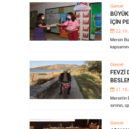
Güncel
BÜYÜK
İÇİN 
22.10
Mersin Bü
kapsamınd
Güncel
FEVZİ 
BESLE
21.10
Mersin’in 
sırrının, 
Güncel