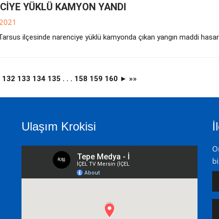
CİYE YÜKLÜ KAMYON YANDI
.2021
 Tarsus ilçesinde narenciye yüklü kamyonda çıkan yangın maddi hasa
1
132
133
134
135
. . .
158
159
160
►
»»
Ulaşım Krokisi
İ
On
bi