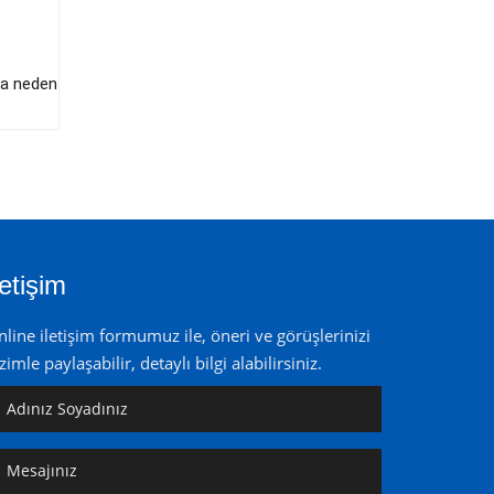
ra neden
letişim
line iletişim formumuz ile, öneri ve görüşlerinizi
zimle paylaşabilir, detaylı bilgi alabilirsiniz.