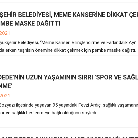
ŞEHİR BELEDİYESİ, MEME KANSERİNE DİKKAT Ç
PEMBE MASKE DAĞITTI
.2021
yükşehir Belediyesi, “Meme Kanseri Bilinçlendirme ve Farkındalık Ayı”
a erken teşhisin önemine dikkat çekmek için pembe maske dağıttı.
DEDE’NİN UZUN YAŞAMININ SIRRI ’SPOR VE SAĞL
NME’
.2021
Bozyazı ilçesinde yaşayan 95 yaşındaki Fevzi Ardıç, sağlıklı yaşamanı
spor ve sağlıklı beslenmeye bağlı olduğunu söyledi.