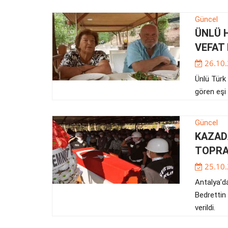
Güncel
ÜNLÜ 
VEFAT 
26.10
Ünlü Türk 
gören eşi
Güncel
KAZAD
TOPRA
25.10
Antalya’da
Bedrettin 
verildi.