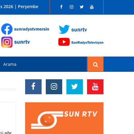
 SUN RADYO FM 96.1
os 2026 | Perşembe
cü ağır