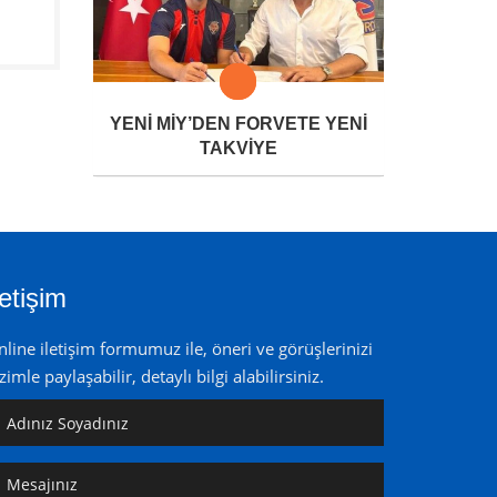
YENİ MİY’DEN FORVETE YENİ
TAKVİYE
letişim
line iletişim formumuz ile, öneri ve görüşlerinizi
zimle paylaşabilir, detaylı bilgi alabilirsiniz.