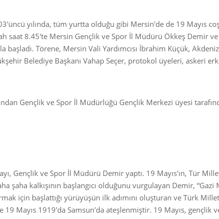
03'üncü yılında, tüm yurtta olduğu gibi Mersin'de de 19 Mayıs co
 saat 8.45'te Mersin Gençlik ve Spor İl Müdürü Ökkeş Demir ve 
la başladı. Törene, Mersin Vali Yardımcısı İbrahim Küçük, Akdeni
şehir Belediye Başkanı Vahap Seçer, protokol üyeleri, askeri erk
ından Gençlik ve Spor İl Müdürlüğü Gençlik Merkezi üyesi tarafın
, Gençlik ve Spor İl Müdürü Demir yaptı. 19 Mayıs'ın, Tür Mille
daha şaha kalkışının başlangıcı olduğunu vurgulayan Demir, “Gazi
rmak için başlattığı yürüyüşün ilk adımını oluşturan ve Türk Millet
nce 19 Mayıs 1919'da Samsun'da ateşlenmiştir. 19 Mayıs, gençlik v