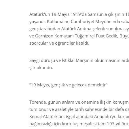
Atatürk'ün 19 Mayıs 1919'da Samsun'a çıkışının 1
yaşandı. Kutlamalar, Cumhuriyet Meydanında sabah
genç tarafından Atatürk Anıtına çelenk sunulmasıy
ve Garnizon Komutanı Tuğamiral Fuat Gedik, Büyük
sporcular ve öğrenciler katıldı.
Saygı duruşu ve İstiklal Marşının okunmasının ard
şiir okundu.
“19 Mayıs, gençlik ve gelecek demektir”
Törende, günün anlam ve önemine ilişkin konuşmayı
tüm onur ve asaletiyle tarih sahnesinde bir defa 
Kemal Atatürk'ün, işgal altındaki Anadolu'yu kurta
bağımsızlığı için kurtuluş meşalesi tam 103 yıl ö