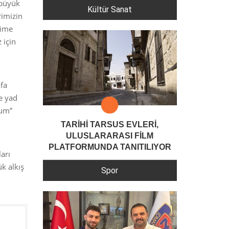
 büyük
Kültür Sanat
rimizin
kime
 için
afa
e yad
rum”
TARİHİ TARSUS EVLERİ,
ULUSLARARASI FİLM
PLATFORMUNDA TANITILIYOR
arı
ük alkış
Spor