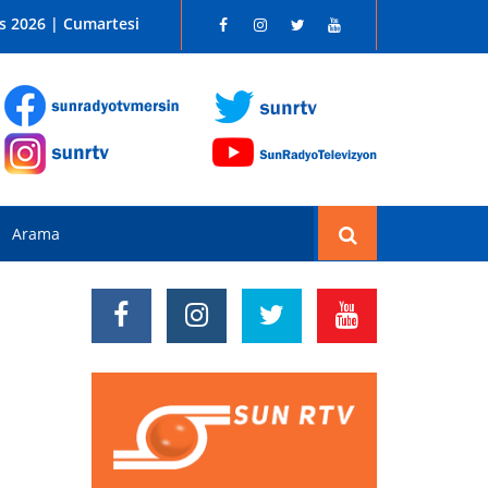
 SUN RADYO FM 96.1
s 2026 | Cumartesi