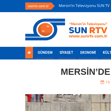
Mersin'in Televizyonu SUN TV
sunrtv.com.tr
GÜNDEM
SİYASET
EKONOMİ
KÜL
MERSİN’DE
19 