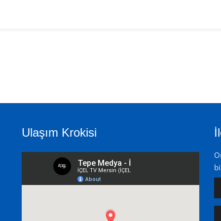
Ulaşım Krokisi
İ
On
bi