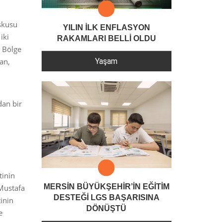
şkusu
YILIN İLK ENFLASYON
iki
RAKAMLARI BELLİ OLDU
z Bölge
Yaşam
an,
dan bir
tinin
MERSİN BÜYÜKŞEHİR’İN EĞİTİM
 Mustafa
DESTEĞİ LGS BAŞARISINA
inin
DÖNÜŞTÜ
e