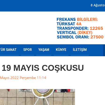
Mersin'in Radyosu
8 Ağusto
TÜR SANAT
SPOR
YAŞAM
KÜNYE
İLETİŞİM
 19 MAYIS COŞKUSU
Mayıs 2022 Perşembe 11:14