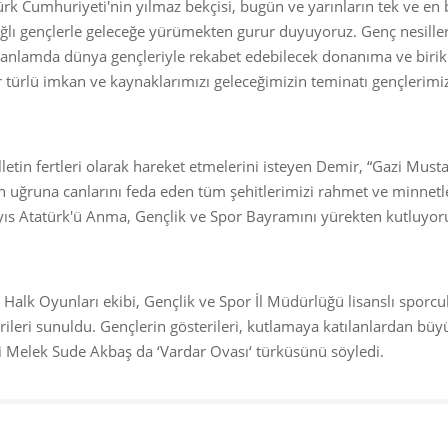
Türk Cumhuriyeti'nin yılmaz bekçisi, bugün ve yarınların tek ve en
bağlı gençlerle geleceğe yürümekten gurur duyuyoruz. Genç nesille
r anlamda dünya gençleriyle rekabet edebilecek donanıma ve biri
r türlü imkan ve kaynaklarımızı geleceğimizin teminatı gençlerimiz
letin fertleri olarak hareket etmelerini isteyen Demir, “Gazi Must
an uğruna canlarını feda eden tüm şehitlerimizi rahmet ve minnetl
yıs Atatürk'ü Anma, Gençlik ve Spor Bayramını yürekten kutluyo
alk Oyunları ekibi, Gençlik ve Spor İl Müdürlüğü lisanslı sporcul
erileri sunuldu. Gençlerin gösterileri, kutlamaya katılanlardan büy
si Melek Sude Akbaş da ‘Vardar Ovası‘ türküsünü söyledi.