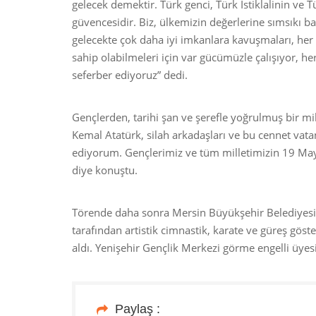
gelecek demektir. Türk genci, Türk İstiklalinin ve 
güvencesidir. Biz, ülkemizin değerlerine sımsıkı 
gelecekte çok daha iyi imkanlara kavuşmaları, he
sahip olabilmeleri için var gücümüzle çalışıyor, he
seferber ediyoruz” dedi.
Gençlerden, tarihi şan ve şerefle yoğrulmuş bir mil
Kemal Atatürk, silah arkadaşları ve bu cennet vat
ediyorum. Gençlerimiz ve tüm milletimizin 19 Ma
diye konuştu.
Törende daha sonra Mersin Büyükşehir Belediyesi H
tarafından artistik cimnastik, karate ve güreş göst
aldı. Yenişehir Gençlik Merkezi görme engelli üye
Paylaş :