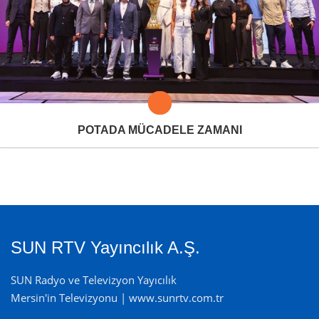
POTADA MÜCADELE ZAMANI
SUN RTV Yayıncılık A.Ş.
SUN Radyo ve Televizyon Yayıcılık
Mersin'in Televizyonu | www.sunrtv.com.tr