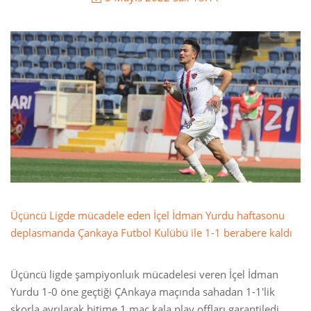
Üçüncü Ligde mücadele eden İçel İdman Yurdu haftasonu
deplasmanda Çankaya Futbol Kulübü ile 1-1 berabere kaldı
Üçüncü ligde şampiyonluık mücadelesi veren İçel İdman
Yurdu 1-0 öne geçtiği ÇAnkaya maçında sahadan 1-1'lik
skorla ayrılarak bitime 1 maç kala play offları garantiledi.