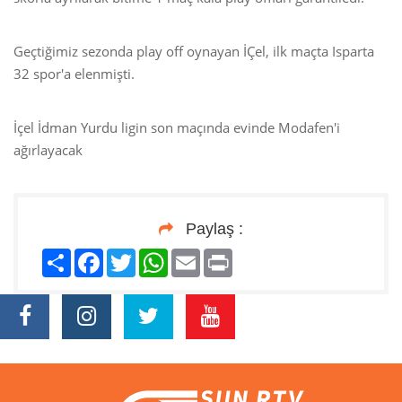
Geçtiğimiz sezonda play off oynayan İÇel, ilk maçta Isparta
32 spor'a elenmişti.
İçel İdman Yurdu ligin son maçında evinde Modafen'i
ağırlayacak
Paylaş :
Paylaş
Facebook
Twitter
WhatsApp
Email
Print