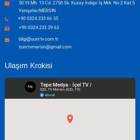
50.Yıl Mh. 13.Cd. 2750 Sk. Kuzey İndigo İş Mrk. No:2 Kat:5
Yenişehir/MERSİN
+90 0324 233 66 55
+90 0324 232 39 63
bilgi@sunrtv.com.tr
sunrtvmersin@gmail.com
Ulaşım Krokisi