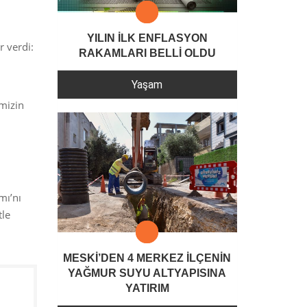
YILIN İLK ENFLASYON
 verdi:
RAKAMLARI BELLİ OLDU
Yaşam
mizin
mı’nı
tle
MESKİ’DEN 4 MERKEZ İLÇENİN
YAĞMUR SUYU ALTYAPISINA
YATIRIM