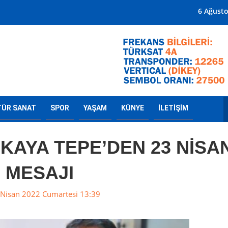
Mersin'in Radyosu
6 Ağust
TÜR SANAT
SPOR
YAŞAM
KÜNYE
İLETİŞİM
KAYA TEPE’DEN 23 NİSA
MESAJI
Nisan 2022 Cumartesi 13:39