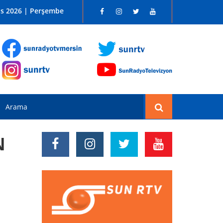
 SUN RADYO FM 96.1
os 2026 | Perşembe
N