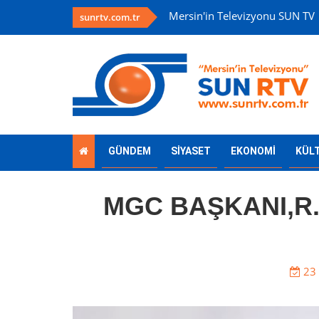
Mersin'in Televizyonu SUN TV
sunrtv.com.tr
GÜNDEM
SİYASET
EKONOMİ
KÜL
MGC BAŞKANI,R.
23 