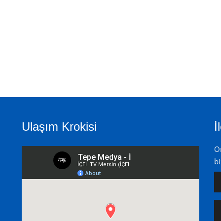
Ulaşım Krokisi
İ
On
bi