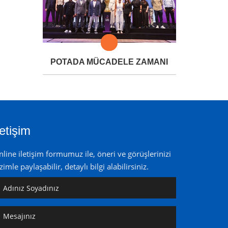
POTADA MÜCADELE ZAMANI
letişim
line iletişim formumuz ile, öneri ve görüşlerinizi
zimle paylaşabilir, detaylı bilgi alabilirsiniz.