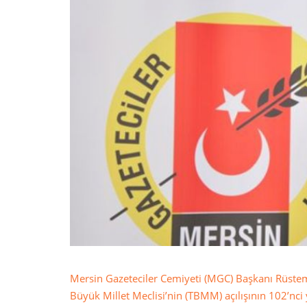
Mersin Gazeteciler Cemiyeti (MGC) Başkanı Rüste
Büyük Millet Meclisi’nin (TBMM) açılışının 102’nci y