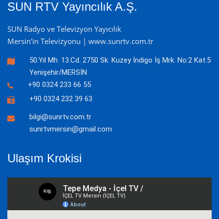
SUN RTV Yayıncılık A.Ş.
SUN Radyo ve Televizyon Yayıcılık
Mersin'in Televizyonu | www.sunrtv.com.tr
50.Yıl Mh. 13.Cd. 2750 Sk. Kuzey İndigo İş Mrk. No:2 Kat:5
Yenişehir/MERSİN
+90 0324 233 66 55
+90 0324 232 39 63
bilgi@sunrtv.com.tr
sunrtvmersin@gmail.com
Ulaşım Krokisi