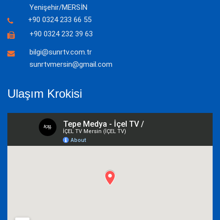
Yenişehir/MERSİN
+90 0324 233 66 55
+90 0324 232 39 63
bilgi@sunrtv.com.tr
sunrtvmersin@gmail.com
Ulaşım Krokisi