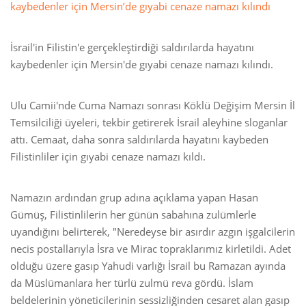
kaybedenler için Mersin’de gıyabi cenaze namazı kılındı
İsrail'in Filistin'e gerçekleştirdiği saldırılarda hayatını
kaybedenler için Mersin'de gıyabi cenaze namazı kılındı.
Ulu Camii'nde Cuma Namazı sonrası Köklü Değişim Mersin İl
Temsilciliği üyeleri, tekbir getirerek İsrail aleyhine sloganlar
attı. Cemaat, daha sonra saldırılarda hayatını kaybeden
Filistinliler için gıyabi cenaze namazı kıldı.
Namazın ardından grup adına açıklama yapan Hasan
Gümüş, Filistinlilerin her günün sabahına zulümlerle
uyandığını belirterek, "Neredeyse bir asırdır azgın işgalcilerin
necis postallarıyla İsra ve Mirac topraklarımız kirletildi. Adet
olduğu üzere gasıp Yahudi varlığı İsrail bu Ramazan ayında
da Müslümanlara her türlü zulmü reva gördü. İslam
beldelerinin yöneticilerinin sessizliğinden cesaret alan gasıp