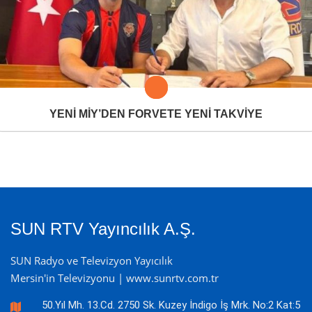
YENİ MİY’DEN FORVETE YENİ TAKVİYE
SUN RTV Yayıncılık A.Ş.
SUN Radyo ve Televizyon Yayıcılık
Mersin'in Televizyonu | www.sunrtv.com.tr
50.Yıl Mh. 13.Cd. 2750 Sk. Kuzey İndigo İş Mrk. No:2 Kat:5