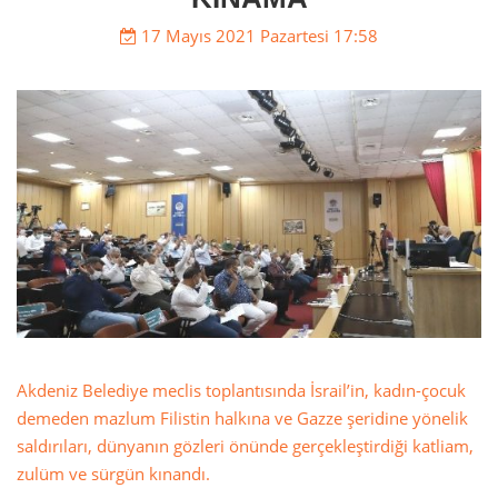
17 Mayıs 2021 Pazartesi 17:58
Akdeniz Belediye meclis toplantısında İsrail’in, kadın-çocuk
demeden mazlum Filistin halkına ve Gazze şeridine yönelik
saldırıları, dünyanın gözleri önünde gerçekleştirdiği katliam,
zulüm ve sürgün kınandı.