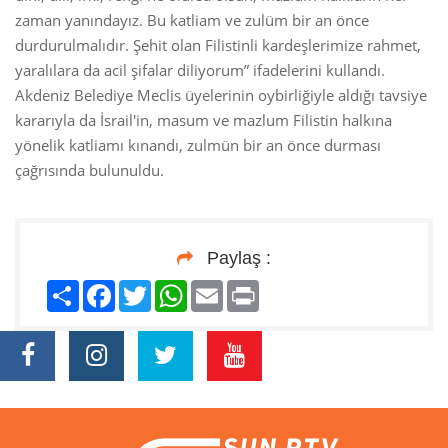
zaman yanındayız. Bu katliam ve zulüm bir an önce
durdurulmalıdır. Şehit olan Filistinli kardeşlerimize rahmet,
yaralılara da acil şifalar diliyorum” ifadelerini kullandı.
Akdeniz Belediye Meclis üyelerinin oybirliğiyle aldığı tavsiye
kararıyla da İsrail'in, masum ve mazlum Filistin halkına
yönelik katliamı kınandı, zulmün bir an önce durması
çağrısında bulunuldu.
Paylaş :
Paylaş
Facebook
Twitter
WhatsApp
Email
Print