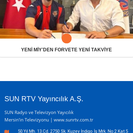
YENİ MİY’DEN FORVETE YENİ TAKVİYE
SUN RTV Yayıncılık A.Ş.
SUN Radyo ve Televizyon Yayıcılık
Mersin'in Televizyonu | www.sunrtv.com.tr
50.Yıl Mh. 13.Cd. 2750 Sk. Kuzey İndigo İş Mrk. No:2 Kat:5