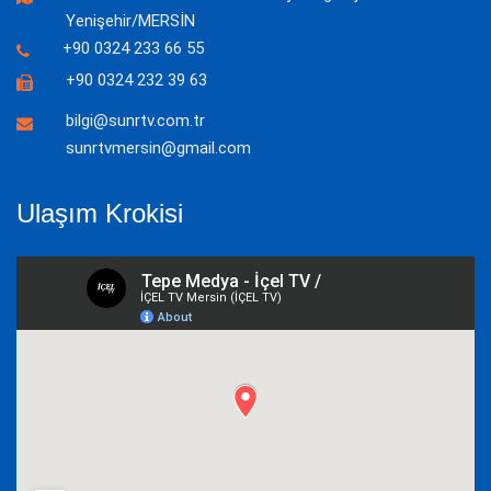
Yenişehir/MERSİN
+90 0324 233 66 55
+90 0324 232 39 63
bilgi@sunrtv.com.tr
sunrtvmersin@gmail.com
Ulaşım Krokisi