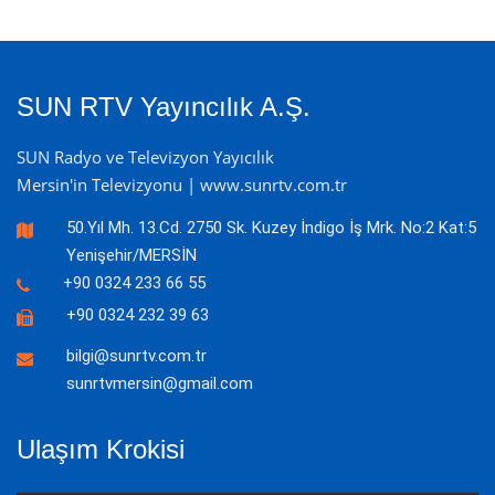
SUN RTV Yayıncılık A.Ş.
SUN Radyo ve Televizyon Yayıcılık
Mersin'in Televizyonu | www.sunrtv.com.tr
50.Yıl Mh. 13.Cd. 2750 Sk. Kuzey İndigo İş Mrk. No:2 Kat:5
Yenişehir/MERSİN
+90 0324 233 66 55
+90 0324 232 39 63
bilgi@sunrtv.com.tr
sunrtvmersin@gmail.com
Ulaşım Krokisi