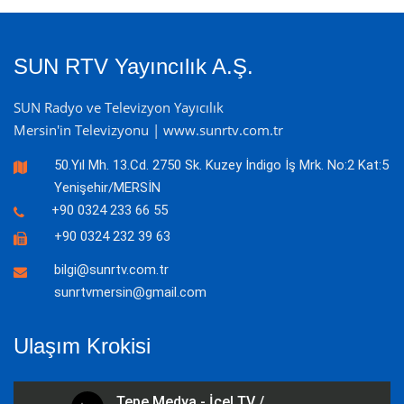
SUN RTV Yayıncılık A.Ş.
SUN Radyo ve Televizyon Yayıcılık
Mersin'in Televizyonu | www.sunrtv.com.tr
50.Yıl Mh. 13.Cd. 2750 Sk. Kuzey İndigo İş Mrk. No:2 Kat:5
Yenişehir/MERSİN
+90 0324 233 66 55
+90 0324 232 39 63
bilgi@sunrtv.com.tr
sunrtvmersin@gmail.com
Ulaşım Krokisi