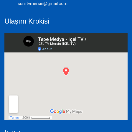
sunrtvmersin@gmail.com
Ulaşım Krokisi