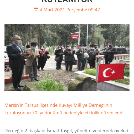
4 Mart 2021 Perşembe 09:47
Mersin’in Tarsus ilçesinde Kuvayi Milliye Derneği’nin
kuruluşunun 70. yıldönümü nedeniyle etkinlik düzenlendi.
Derneğin 2. başkanı İsmail Taşgit, yönetim ve dernek üyeleri