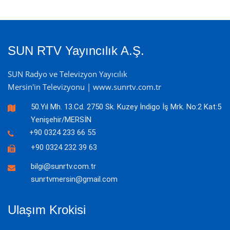
SUN RTV Yayıncılık A.Ş.
SUN Radyo ve Televizyon Yayıcılık
Mersin'in Televizyonu | www.sunrtv.com.tr
50.Yıl Mh. 13.Cd. 2750 Sk. Kuzey İndigo İş Mrk. No:2 Kat:5
Yenişehir/MERSİN
+90 0324 233 66 55
+90 0324 232 39 63
bilgi@sunrtv.com.tr
sunrtvmersin@gmail.com
Ulaşım Krokisi