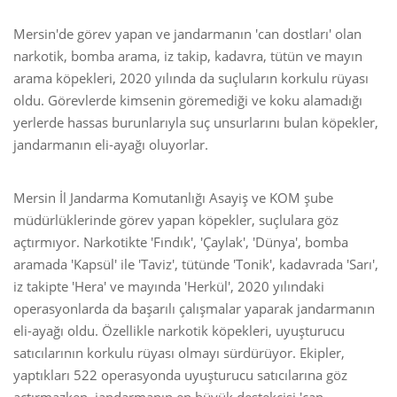
Mersin'de görev yapan ve jandarmanın 'can dostları' olan
narkotik, bomba arama, iz takip, kadavra, tütün ve mayın
arama köpekleri, 2020 yılında da suçluların korkulu rüyası
oldu. Görevlerde kimsenin göremediği ve koku alamadığı
yerlerde hassas burunlarıyla suç unsurlarını bulan köpekler,
jandarmanın eli-ayağı oluyorlar.
Mersin İl Jandarma Komutanlığı Asayiş ve KOM şube
müdürlüklerinde görev yapan köpekler, suçlulara göz
açtırmıyor. Narkotikte 'Fındık', 'Çaylak', 'Dünya', bomba
aramada 'Kapsül' ile 'Taviz', tütünde 'Tonik', kadavrada 'Sarı',
iz takipte 'Hera' ve mayında 'Herkül', 2020 yılındaki
operasyonlarda da başarılı çalışmalar yaparak jandarmanın
eli-ayağı oldu. Özellikle narkotik köpekleri, uyuşturucu
satıcılarının korkulu rüyası olmayı sürdürüyor. Ekipler,
yaptıkları 522 operasyonda uyuşturucu satıcılarına göz