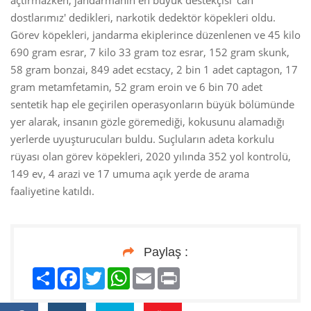
açtırmazken, jandarmanın en büyük destekçisi 'can
dostlarımız' dedikleri, narkotik dedektör köpekleri oldu.
Görev köpekleri, jandarma ekiplerince düzenlenen ve 45 kilo
690 gram esrar, 7 kilo 33 gram toz esrar, 152 gram skunk,
58 gram bonzai, 849 adet ecstacy, 2 bin 1 adet captagon, 17
gram metamfetamin, 52 gram eroin ve 6 bin 70 adet
sentetik hap ele geçirilen operasyonların büyük bölümünde
yer alarak, insanın gözle göremediği, kokusunu alamadığı
yerlerde uyuşturucuları buldu. Suçluların adeta korkulu
rüyası olan görev köpekleri, 2020 yılında 352 yol kontrolü,
149 ev, 4 arazi ve 17 umuma açık yerde de arama
faaliyetine katıldı.
Paylaş :
Paylaş
Facebook
Twitter
WhatsApp
Email
Print