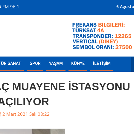
O FM 96.1
Mersin'in Televizyo
6 Ağust
TÜR SANAT
SPOR
YAŞAM
KÜNYE
İLETİŞİM
RAÇ MUAYENE İSTASYONU
AÇILIYOR
2 Mart 2021 Salı 08:22