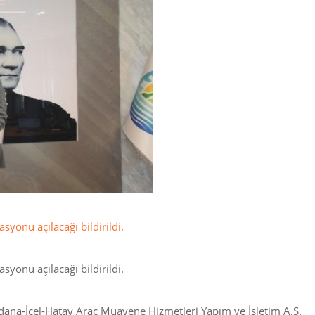
syonu açılacağı bildirildi.
syonu açılacağı bildirildi.
dana-İçel-Hatay Araç Muayene Hizmetleri Yapım ve İşletim A.Ş.