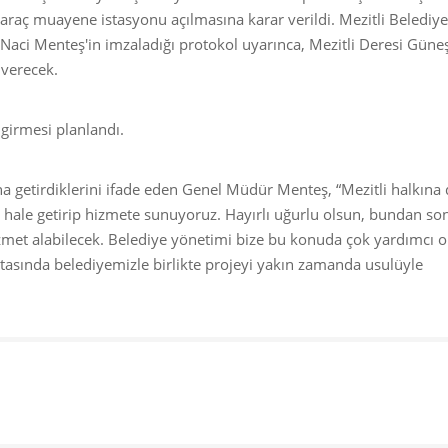
 araç muayene istasyonu açılmasına karar verildi. Mezitli Belediye
ci Menteş'in imzaladığı protokol uyarınca, Mezitli Deresi Güne
 verecek.
 girmesi planlandı.
 getirdiklerini ifade eden Genel Müdür Menteş, “Mezitli halkına
hale getirip hizmete sunuyoruz. Hayırlı uğurlu olsun, bundan so
zmet alabilecek. Belediye yönetimi bize bu konuda çok yardımcı o
asında belediyemizle birlikte projeyi yakın zamanda usulüyle