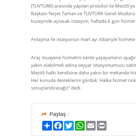
(TUVTÜRK) arasında yapılan protokol ile Mezitli'ye
Başkanı Neşet Tarhan ve TUVTÜRK Genel Müdürü Na
kuzeyinde açılacak istasyon, haftada 6 gün hizmet
Anlaşma ile istasyonun mart ayı itibariyle hizmete
Araç muayene hizmetini kente yaşayanların ayağına
yakın olabilmek adına seyyar istasyonumuzu sabit 
Mezitli halkı kendisine daha yakın bir mekanda hi
Her konuda desteklerini gördük. Halka hizmet nokt
sonuçlandıracağız” dedi.
Paylaş :
Paylaş
Facebook
Twitter
WhatsApp
Email
Print