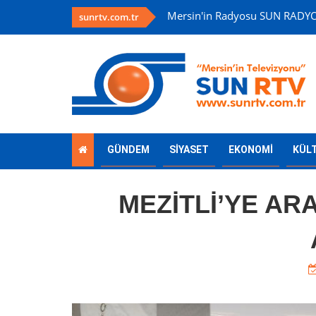
Mersin'in Radyosu SUN RADY
sunrtv.com.tr
GÜNDEM
SİYASET
EKONOMİ
KÜL
MEZİTLİ’YE A