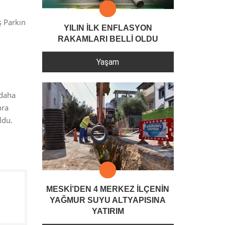
ş Parkın
YILIN İLK ENFLASYON
RAKAMLARI BELLİ OLDU
Yaşam
 daha
nra
ldu.
MESKİ’DEN 4 MERKEZ İLÇENİN
YAĞMUR SUYU ALTYAPISINA
YATIRIM