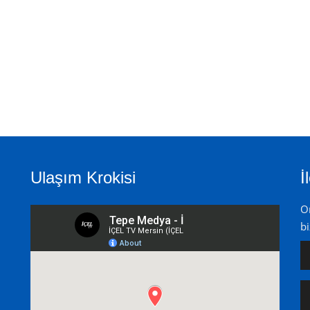
Ulaşım Krokisi
İ
On
bi