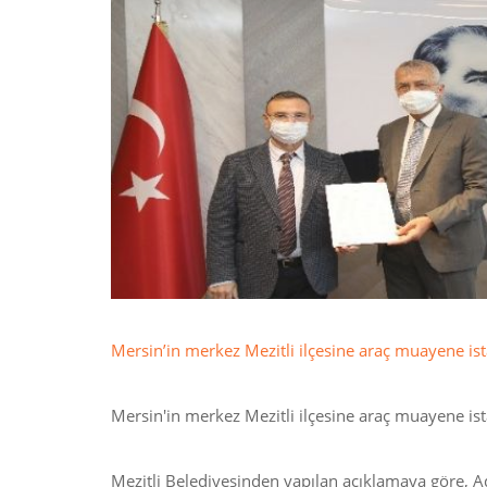
Mersin’in merkez Mezitli ilçesine araç muayene ista
Mersin'in merkez Mezitli ilçesine araç muayene ista
Mezitli Belediyesinden yapılan açıklamaya göre, A