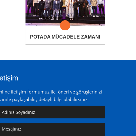
POTADA MÜCADELE ZAMANI
letişim
line iletişim formumuz ile, öneri ve görüşlerinizi
zimle paylaşabilir, detaylı bilgi alabilirsiniz.