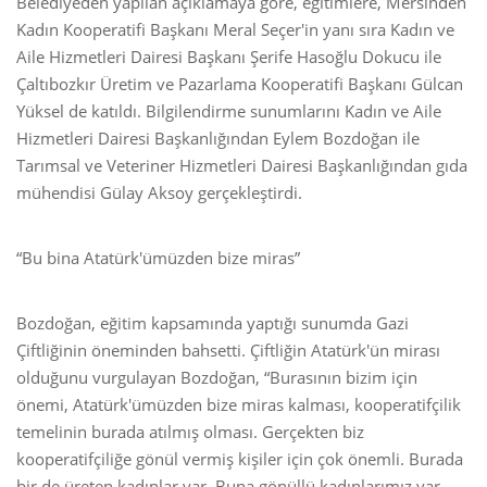
Belediyeden yapılan açıklamaya göre, eğitimlere, Mersinden
Kadın Kooperatifi Başkanı Meral Seçer'in yanı sıra Kadın ve
Aile Hizmetleri Dairesi Başkanı Şerife Hasoğlu Dokucu ile
Çaltıbozkır Üretim ve Pazarlama Kooperatifi Başkanı Gülcan
Yüksel de katıldı. Bilgilendirme sunumlarını Kadın ve Aile
Hizmetleri Dairesi Başkanlığından Eylem Bozdoğan ile
Tarımsal ve Veteriner Hizmetleri Dairesi Başkanlığından gıda
mühendisi Gülay Aksoy gerçekleştirdi.
“Bu bina Atatürk'ümüzden bize miras”
Bozdoğan, eğitim kapsamında yaptığı sunumda Gazi
Çiftliğinin öneminden bahsetti. Çiftliğin Atatürk'ün mirası
olduğunu vurgulayan Bozdoğan, “Burasının bizim için
önemi, Atatürk'ümüzden bize miras kalması, kooperatifçilik
temelinin burada atılmış olması. Gerçekten biz
kooperatifçiliğe gönül vermiş kişiler için çok önemli. Burada
bir de üreten kadınlar var. Buna gönüllü kadınlarımız var,