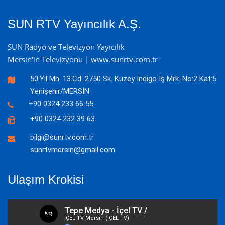
SUN RTV Yayıncılık A.Ş.
SUN Radyo ve Televizyon Yayıcılık
Mersin'in Televizyonu | www.sunrtv.com.tr
50.Yıl Mh. 13.Cd. 2750 Sk. Kuzey İndigo İş Mrk. No:2 Kat:5
Yenişehir/MERSİN
+90 0324 233 66 55
+90 0324 232 39 63
bilgi@sunrtv.com.tr
sunrtvmersin@gmail.com
Ulaşım Krokisi