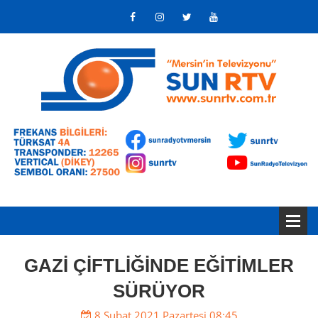
GAZİ ÇİFTLİĞİNDE EĞİTİMLER
SÜRÜYOR
8 Şubat 2021 Pazartesi 08:45