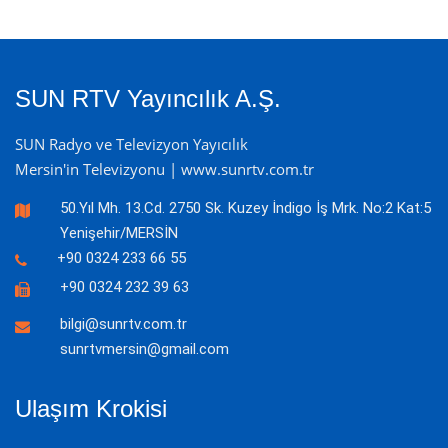
SUN RTV Yayıncılık A.Ş.
SUN Radyo ve Televizyon Yayıcılık
Mersin'in Televizyonu | www.sunrtv.com.tr
50.Yıl Mh. 13.Cd. 2750 Sk. Kuzey İndigo İş Mrk. No:2 Kat:5
Yenişehir/MERSİN
+90 0324 233 66 55
+90 0324 232 39 63
bilgi@sunrtv.com.tr
sunrtvmersin@gmail.com
Ulaşım Krokisi