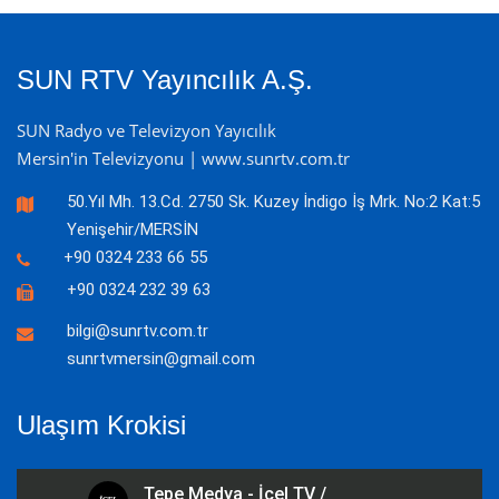
SUN RTV Yayıncılık A.Ş.
SUN Radyo ve Televizyon Yayıcılık
Mersin'in Televizyonu | www.sunrtv.com.tr
50.Yıl Mh. 13.Cd. 2750 Sk. Kuzey İndigo İş Mrk. No:2 Kat:5
Yenişehir/MERSİN
+90 0324 233 66 55
+90 0324 232 39 63
bilgi@sunrtv.com.tr
sunrtvmersin@gmail.com
Ulaşım Krokisi