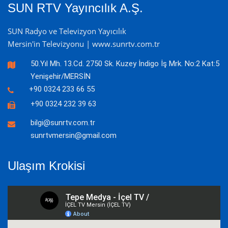
SUN RTV Yayıncılık A.Ş.
SUN Radyo ve Televizyon Yayıcılık
Mersin'in Televizyonu | www.sunrtv.com.tr
50.Yıl Mh. 13.Cd. 2750 Sk. Kuzey İndigo İş Mrk. No:2 Kat:5
Yenişehir/MERSİN
+90 0324 233 66 55
+90 0324 232 39 63
bilgi@sunrtv.com.tr
sunrtvmersin@gmail.com
Ulaşım Krokisi