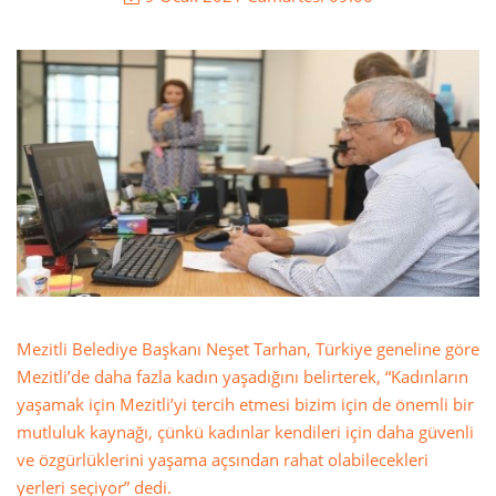
Mezitli Belediye Başkanı Neşet Tarhan, Türkiye geneline göre
Mezitli’de daha fazla kadın yaşadığını belirterek, “Kadınların
yaşamak için Mezitli’yi tercih etmesi bizim için de önemli bir
mutluluk kaynağı, çünkü kadınlar kendileri için daha güvenli
ve özgürlüklerini yaşama açsından rahat olabilecekleri
yerleri seçiyor” dedi.