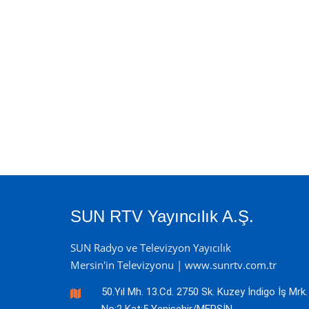
SUN RTV Yayıncılık A.Ş.
SUN Radyo ve Televizyon Yayıcılık
Mersin'in Televizyonu | www.sunrtv.com.tr
50.Yıl Mh. 13.Cd. 2750 Sk. Kuzey İndigo İş Mrk.