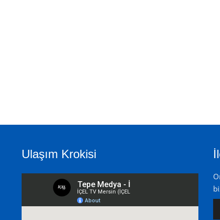
Ulaşım Krokisi
İ
On
bi