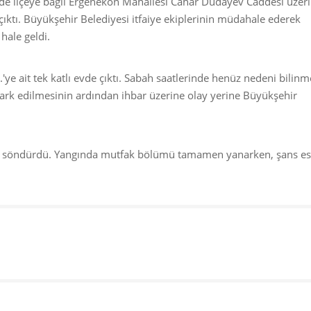
rinde ilçeye bağlı Ergenekon Mahallesi Cahar Dudayev Caddesi üzer
 çıktı. Büyükşehir Belediyesi itfaiye ekiplerinin müdahale ederek
hale geldi.
'ye ait tek katlı evde çıktı. Sabah saatlerinde henüz nedeni bilin
ark edilmesinin ardından ihbar üzerine olay yerine Büyükşehir
an söndürdü. Yangında mutfak bölümü tamamen yanarken, şans es