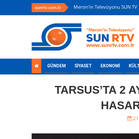
Mersin'in Televizyonu SUN TV
sunrtv.com.tr
GÜNDEM
SİYASET
EKONOMİ
KÜL
TARSUS’TA 2 A
HASAR
21