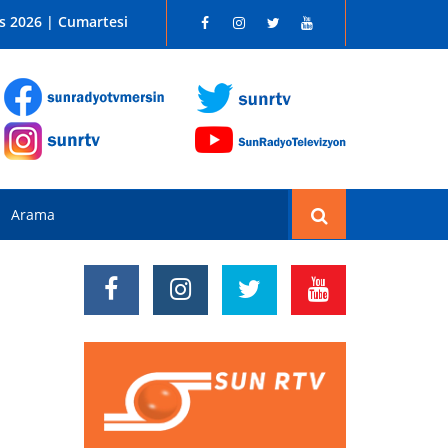
 SUN RADYO FM 96.1
s 2026 | Cumartesi