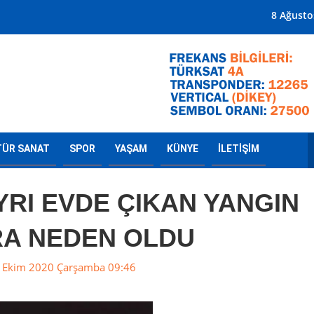
Mersin'in Radyosu
8 Ağusto
TÜR SANAT
SPOR
YAŞAM
KÜNYE
İLETİŞİM
YRI EVDE ÇIKAN YANGIN
A NEDEN OLDU
 Ekim 2020 Çarşamba 09:46