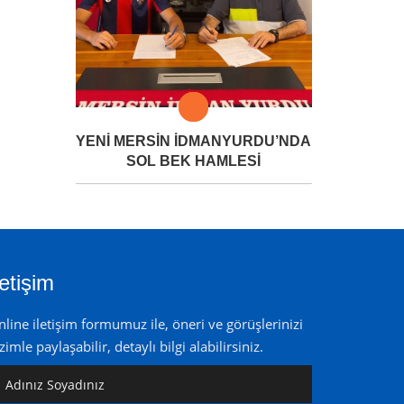
YENİ MERSİN İDMANYURDU’NDA
SOL BEK HAMLESİ
letişim
line iletişim formumuz ile, öneri ve görüşlerinizi
zimle paylaşabilir, detaylı bilgi alabilirsiniz.