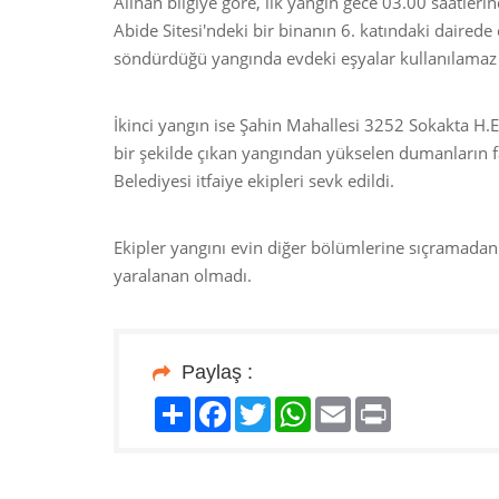
Alınan bilgiye göre, ilk yangın gece 03.00 saatle
Abide Sitesi'ndeki bir binanın 6. katındaki dairede
söndürdüğü yangında evdeki eşyalar kullanılamaz 
İkinci yangın ise Şahin Mahallesi 3252 Sokakta H.E.
bir şekilde çıkan yangından yükselen dumanların f
Belediyesi itfaiye ekipleri sevk edildi.
Ekipler yangını evin diğer bölümlerine sıçramad
yaralanan olmadı.
Paylaş :
Paylaş
Facebook
Twitter
WhatsApp
Email
Print