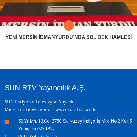
YENİ MERSİN İDMANYURDU’NDA SOL BEK HAMLESİ
SUN RTV Yayıncılık A.Ş.
SUN Radyo ve Televizyon Yayıcılık
Mersin'in Televizyonu | www.sunrtv.com.tr
50.Yıl Mh. 13.Cd. 2750 Sk. Kuzey İndigo İş Mrk. No:2 Kat:5
Yenişehir/MERSİN
+90 0324 233 66 55