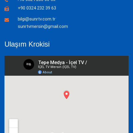
+90 0324 232 39 63
bilgi@sunrtv.com.tr
sunrtvmersin@gmail.com
Ulaşım Krokisi