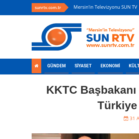
Mersin'in Televizyonu SUN TV
sunrtv.com.tr
GÜNDEM
SİYASET
EKONOMİ
KÜL
KKTC Başbakanı 
Türkiye
31 A