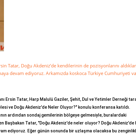
in Tatar, Doğu Akdeniz’de kendilerinin de pozisyonlarını aldıklar
amaya devam ediyoruz. Arkamızda koskoca Türkiye Cumhuriyeti va
nı Ersin Tatar, Harp Malulü Gaziler, Şehit, Dul ve Yetimler Derneği ta
esi ve Doğu Akdeniz'de Neler Oluyor?" konulu konferansa katıldı.
ın ardından sondaj gemilerinin bölgeye gelmesiyle, buralardaki
eyen Başbakan Tatar, "Doğu Akdeniz'de neler oluyor? Doğu Akdeniz'de 
am ediyoruz. Eğer günün sonunda bir uzlaşma olacaksa bu zenginlikl