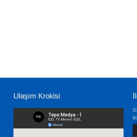
Ulaşım Krokisi
İ
On
bi