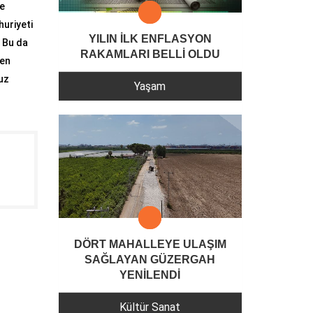
me
uriyeti
YILIN İLK ENFLASYON
. Bu da
RAKAMLARI BELLİ OLDU
ten
vuz
Yaşam
DÖRT MAHALLEYE ULAŞIM
SAĞLAYAN GÜZERGAH
YENİLENDİ
Kültür Sanat