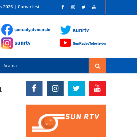
 SUN RADYO FM 96.1
s 2026 | Cumartesi
a