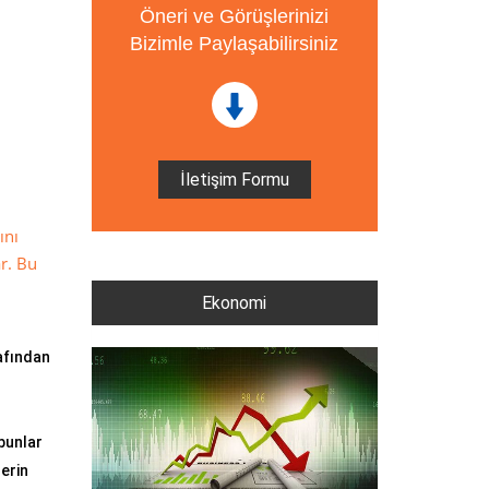
Öneri ve Görüşlerinizi
Bizimle Paylaşabilirsiniz
İletişim Formu
ını
r. Bu
Ekonomi
rafından
bunlar
erin