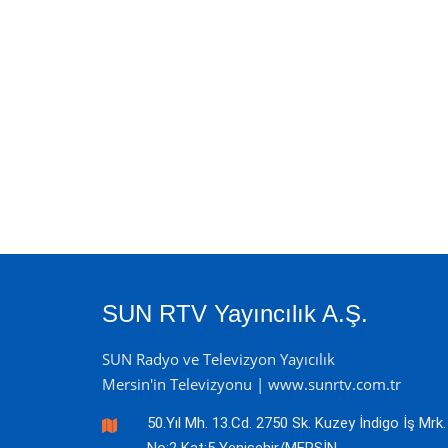
SUN RTV Yayıncılık A.Ş.
SUN Radyo ve Televizyon Yayıcılık
Mersin'in Televizyonu | www.sunrtv.com.tr
50.Yıl Mh. 13.Cd. 2750 Sk. Kuzey İndigo İş Mrk.