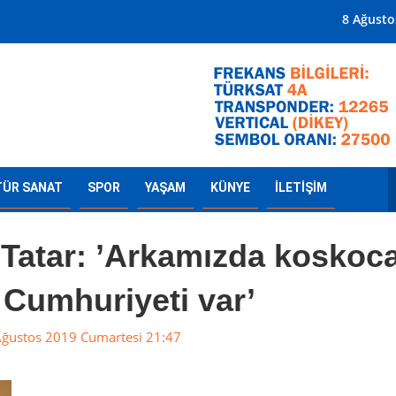
Mersin'in Radyosu
8 Ağusto
TÜR SANAT
SPOR
YAŞAM
KÜNYE
İLETİŞİM
Tatar: ’Arkamızda koskoc
 Cumhuriyeti var’
ğustos 2019 Cumartesi 21:47