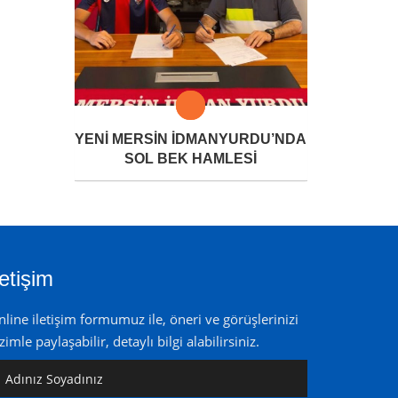
YENİ MERSİN İDMANYURDU’NDA
SOL BEK HAMLESİ
letişim
line iletişim formumuz ile, öneri ve görüşlerinizi
zimle paylaşabilir, detaylı bilgi alabilirsiniz.