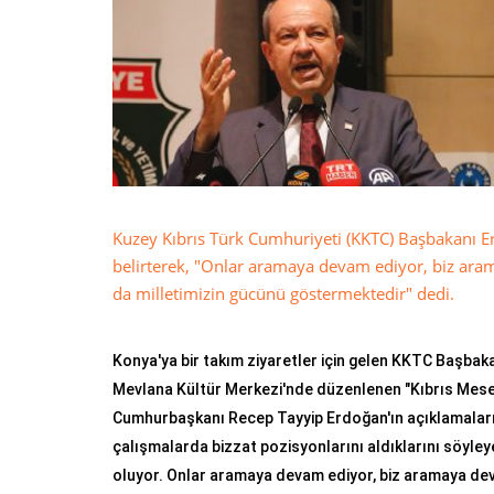
Kuzey Kıbrıs Türk Cumhuriyeti (KKTC) Başbakanı Ers
belirterek, "Onlar aramaya devam ediyor, biz ar
da milletimizin gücünü göstermektedir" dedi.
Konya'ya bir takım ziyaretler için gelen KKTC Başbaka
Mevlana Kültür Merkezi'nde düzenlenen "Kıbrıs Mesel
Cumhurbaşkanı Recep Tayyip Erdoğan'ın açıklamaların
çalışmalarda bizzat pozisyonlarını aldıklarını söyl
oluyor. Onlar aramaya devam ediyor, biz aramaya dev