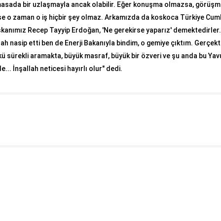
 masada bir uzlaşmayla ancak olabilir. Eğer konuşma olmazsa, görüş
se o zaman o iş hiçbir şey olmaz. Arkamızda da koskoca Türkiye Cumh
aşkanımız Recep Tayyip Erdoğan, 'Ne gerekirse yaparız' demektedirler
ah nasip etti ben de Enerji Bakanıyla bindim, o gemiye çıktım. Gerçek
nkü sürekli aramakta, büyük masraf, büyük bir özveri ve şu anda bu Ya
... İnşallah neticesi hayırlı olur" dedi.