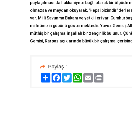
paylaşılması da hakkaniyete bağlı olarak bir ölçüde
olmazsa ve meydan okuyarak, 'Hepsi bizimdir' derler
var. Milli Savunma Bakanı ve yetkilileri var. Cumhurb
milletimizin gücünü göstermektedir. Yavuz Gemisi, All
müthiş bir çalışma, inşallah bir zenginlik bulunur. Çü
Gemisi, Karpaz açıklarında büyük bir çalışma içerisinde
Paylaş :
Paylaş
Facebook
Twitter
WhatsApp
Email
Print