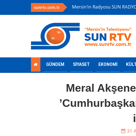
Mersin'in Radyosu SUN RADY
sunrtv.com.tr
GÜNDEM
SİYASET
EKONOMİ
KÜL
Meral Akşene
’Cumhurbaşkanı
31 A