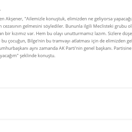
"
den Akşener, "Ailemizle konuştuk, elimizden ne geliyorsa yapacağı
m cezasının gelmesini söylediler. Bununla ilgili Meclisteki grubu o
lan bir kızımız var. Hem bu olayı unutturmamız lazım. Sizlere düş
bu çocuğun, Bilge'nin bu tramvayı atlatması için de elimizden ge
mhurbaşkanı aynı zamanda AK Parti'nin genel başkanı. Partisine
layacağım" şeklinde konuştu.