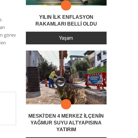
YILIN İLK ENFLASYON
z.
RAKAMLARI BELLİ OLDU
lan
en görev
Yaşam
len
MESKİ’DEN 4 MERKEZ İLÇENİN
YAĞMUR SUYU ALTYAPISINA
YATIRIM