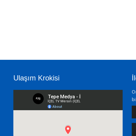
Ulaşım Krokisi
İ
On
bi