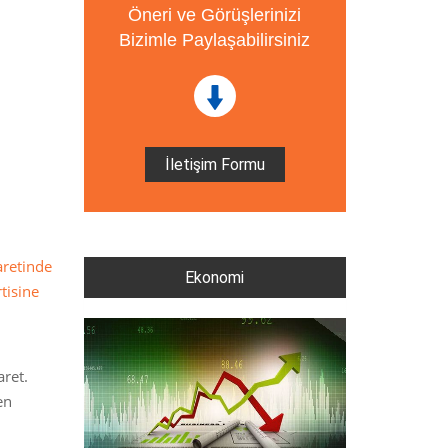
Öneri ve Görüşlerinizi
Bizimle Paylaşabilirsiniz
İletişim Formu
aretinde
Ekonomi
tisine
aret.
en