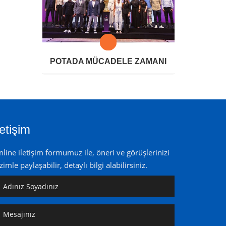
POTADA MÜCADELE ZAMANI
letişim
line iletişim formumuz ile, öneri ve görüşlerinizi
zimle paylaşabilir, detaylı bilgi alabilirsiniz.