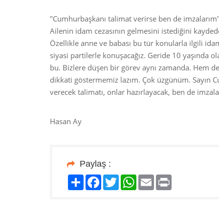
"Cumhurbaşkanı talimat verirse ben de imzalarım
Ailenin idam cezasının gelmesini istediğini kayde
Özellikle anne ve babası bu tür konularla ilgili ida
siyasi partilerle konuşacağız. Geride 10 yaşında o
bu. Bizlere düşen bir görev aynı zamanda. Hem de 
dikkati göstermemiz lazım. Çok üzgünüm. Sayın Cu
verecek talimatı, onlar hazırlayacak, ben de imza
Hasan Ay
Paylaş :
Paylaş
Facebook
Twitter
WhatsApp
Email
Print