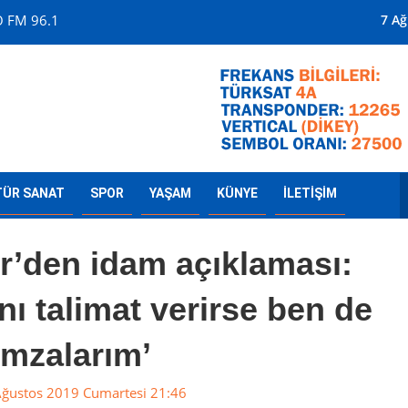
O FM 96.1
Mersin'in Televizyo
7 A
TÜR SANAT
SPOR
YAŞAM
KÜNYE
İLETİŞİM
r’den idam açıklaması:
 talimat verirse ben de
imzalarım’
ğustos 2019 Cumartesi 21:46