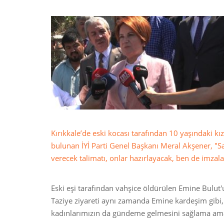
Kırıkkale’de eski kocası tarafından 10 yaşındaki kı
bulunan İYİ Parti Genel Başkanı Meral Akşener, "S
verecek talimatı, onlar hazırlayacak, ben de imzal
Eski eşi tarafından vahşice öldürülen Emine Bulut'u
Taziye ziyareti aynı zamanda Emine kardeşim gibi,
kadınlarımızın da gündeme gelmesini sağlama amaç