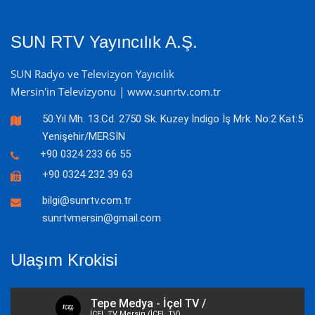
SUN RTV Yayıncılık A.Ş.
SUN Radyo ve Televizyon Yayıcılık
Mersin'in Televizyonu | www.sunrtv.com.tr
50.Yıl Mh. 13.Cd. 2750 Sk. Kuzey İndigo İş Mrk. No:2 Kat:5
Yenişehir/MERSİN
+90 0324 233 66 55
+90 0324 232 39 63
bilgi@sunrtv.com.tr
sunrtvmersin@gmail.com
Ulaşım Krokisi