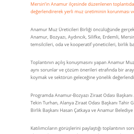
Mersin’in Anamur ilçesinde düzenlenen toplantıda
değerlendirerek yerli muz üretiminin korunması ve g
Anamur Muz Üreticileri Birliği öncülüğünde gerçekle
Anamur, Bozyazı, Aydıncık, Silifke, Erdemli, Mersi
temsilcileri, oda ve kooperatif yöneticileri, birlik 
Toplantının açılış konuşmasını yapan Anamur Muz Üre
aynı sorunlar ve çözüm önerileri etrafında bir araya 
koymak ve sektörün geleceğine yönelik değerlendir
Programda Anamur-Bozyazı Ziraat Odası Başkanı A
Tekin Turhan, Alanya Ziraat Odası Başkanı Tahir G
Birlik Başkanı Hasan Çatkaya ve Anamur Belediy
Katılımcıların görüşlerini paylaştığı toplantının s