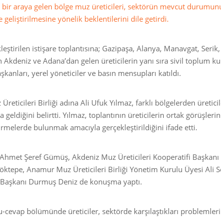
 bir araya gelen bölge muz üreticileri, sektörün mevcut durumun
eliştirilmesine yönelik beklentilerini dile getirdi.
ştirilen istişare toplantısına; Gazipaşa, Alanya, Manavgat, Serik,
n Akdeniz ve Adana’dan gelen üreticilerin yanı sıra sivil toplum k
başkanları, yerel yöneticiler ve basın mensupları katıldı.
ticileri Birliği adına Ali Ufuk Yılmaz, farklı bölgelerden üreticil
geldiğini belirtti. Yılmaz, toplantının üreticilerin ortak görüşlerin
melerde bulunmak amacıyla gerçekleştirildiğini ifade etti.
hmet Şeref Gümüş, Akdeniz Muz Üreticileri Kooperatifi Başkanı
öktepe, Anamur Muz Üreticileri Birliği Yönetim Kurulu Üyesi Ali S
e Başkanı Durmuş Deniz de konuşma yaptı.
oru-cevap bölümünde üreticiler, sektörde karşılaştıkları problemleri