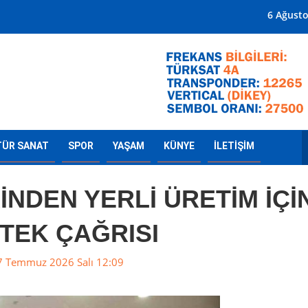
Mersin'in Radyosu
6 Ağust
TÜR SANAT
SPOR
YAŞAM
KÜNYE
İLETİŞİM
İNDEN YERLİ ÜRETİM İÇİ
TEK ÇAĞRISI
 Temmuz 2026 Salı 12:09