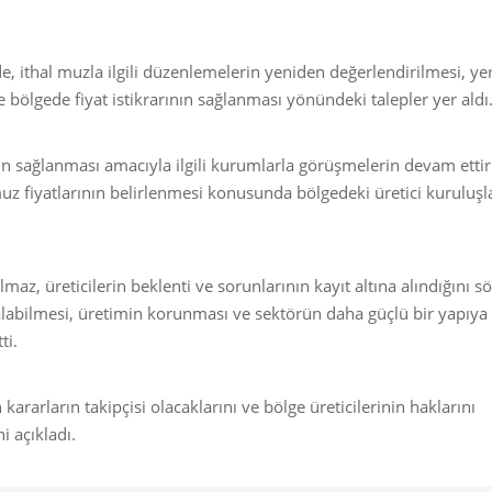
, ithal muzla ilgili düzenlemelerin yeniden değerlendirilmesi, yer
bölgede fiyat istikrarının sağlanması yönündeki talepler yer aldı
inin sağlanması amacıyla ilgili kurumlarla görüşmelerin devam ettiri
muz fiyatlarının belirlenmesi konusunda bölgedeki üretici kuruluşl
az, üreticilerin beklenti ve sorunlarının kayıt altına alındığını sö
ı alabilmesi, üretimin korunması ve sektörün daha güçlü bir yapıya
ti.
kararların takipçisi olacaklarını ve bölge üreticilerinin haklarını
 açıkladı.