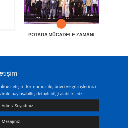
POTADA MÜCADELE ZAMANI
letişim
line iletişim formumuz ile, öneri ve görüşlerinizi
zimle paylaşabilir, detaylı bilgi alabilirsiniz.