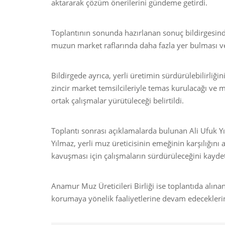
aktararak çözüm önerilerini gündeme getirdi.
Toplantının sonunda hazırlanan sonuç bildirgesinde
muzun market raflarında daha fazla yer bulması ve 
Bildirgede ayrıca, yerli üretimin sürdürülebilirliğ
zincir market temsilcileriyle temas kurulacağı ve 
ortak çalışmalar yürütüleceği belirtildi.
Toplantı sonrası açıklamalarda bulunan Ali Ufuk Yılm
Yılmaz, yerli muz üreticisinin emeğinin karşılığın
kavuşması için çalışmaların sürdürüleceğini kaydet
Anamur Muz Üreticileri Birliği ise toplantıda alınan 
korumaya yönelik faaliyetlerine devam edeceklerini