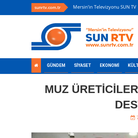
Mersin'in Televizyonu SUN TV
sunrtv.com.tr
GÜNDEM
SİYASET
EKONOMİ
KÜL
MUZ ÜRETİCİLER
DES
7