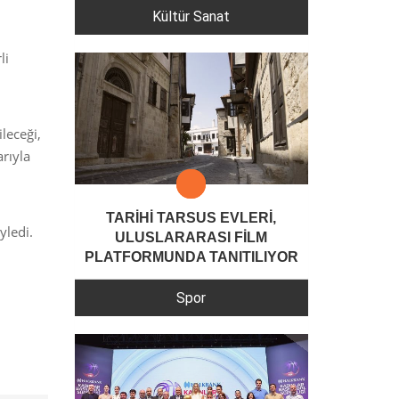
Kültür Sanat
li
.
leceği,
arıyla
TARİHİ TARSUS EVLERİ,
yledi.
ULUSLARARASI FİLM
PLATFORMUNDA TANITILIYOR
Spor