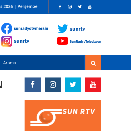
 SUN RADYO FM 96.1
os 2026 | Perşembe
N