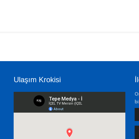
Ulaşım Krokisi
İ
On
bi