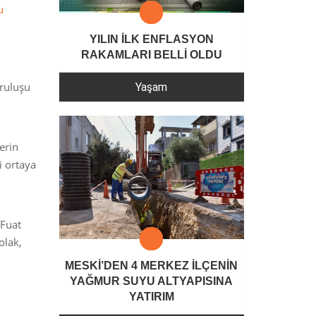
u
YILIN İLK ENFLASYON
RAKAMLARI BELLİ OLDU
uruluşu
Yaşam
erin
i ortaya
 Fuat
olak,
MESKİ’DEN 4 MERKEZ İLÇENİN
YAĞMUR SUYU ALTYAPISINA
YATIRIM