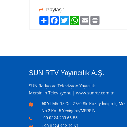
Paylaş :
Paylaş
Facebook
Twitter
WhatsApp
Email
Print
SUN RTV Yayıncılık A.Ş.
SUN Radyo ve Televizyon Yayıcılık
Mersin'in Televizyonu | www.sunrtv.com.tr
50.Yıl Mh. 13.Cd. 2750 Sk. Kuzey İndigo İş Mrk.
No:2 Kat:5 Yenişehir/MERSİN
+90 0324 233 66 55
+90 0324 232 39 63