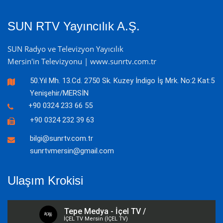
SUN RTV Yayıncılık A.Ş.
SUN Radyo ve Televizyon Yayıcılık
Mersin'in Televizyonu | www.sunrtv.com.tr
50.Yıl Mh. 13.Cd. 2750 Sk. Kuzey İndigo İş Mrk. No:2 Kat:5
Yenişehir/MERSİN
+90 0324 233 66 55
+90 0324 232 39 63
bilgi@sunrtv.com.tr
sunrtvmersin@gmail.com
Ulaşım Krokisi