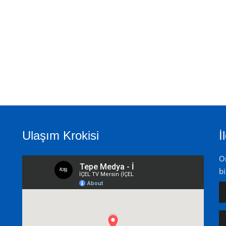
Ulaşım Krokisi
İ
On
bi