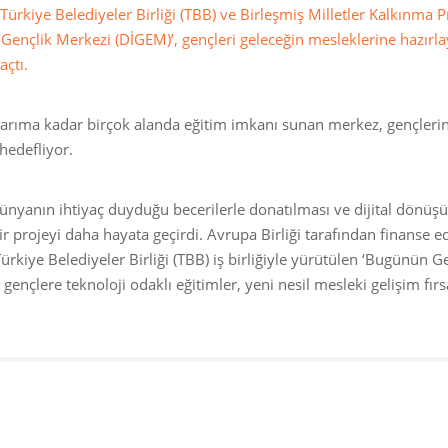
Türkiye Belediyeler Birliği (TBB) ve Birleşmiş Milletler Kalkınma 
al Gençlik Merkezi (DİGEM)’, gençleri geleceğin mesleklerine hazırl
açtı.
asarıma kadar birçok alanda eğitim imkanı sunan merkez, gençlerin 
hedefliyor.
ünyanın ihtiyaç duyduğu becerilerle donatılması ve dijital dönüş
r projeyi daha hayata geçirdi. Avrupa Birliği tarafından finanse ed
rkiye Belediyeler Birliği (TBB) iş birliğiyle yürütülen ‘Bugünün G
ençlere teknoloji odaklı eğitimler, yeni nesil mesleki gelişim fırs