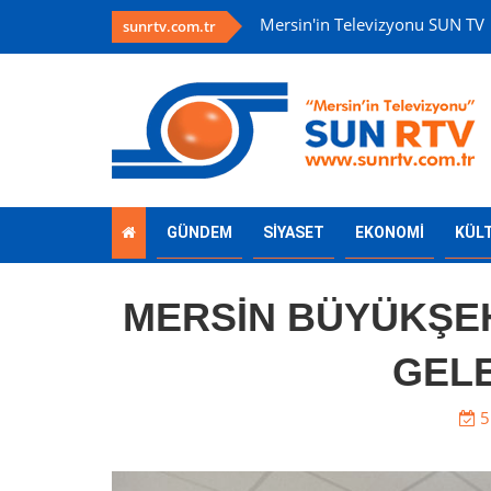
Mersin'in Televizyonu SUN TV
sunrtv.com.tr
GÜNDEM
SİYASET
EKONOMİ
KÜL
MERSİN BÜYÜKŞEH
GELE
5