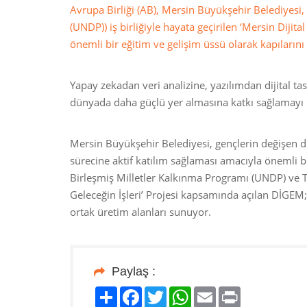
Avrupa Birliği (AB), Mersin Büyükşehir Belediyesi, 
(UNDP)) iş birliğiyle hayata geçirilen ‘Mersin Dijit
önemli bir eğitim ve gelişim üssü olarak kapılarını 
Yapay zekadan veri analizine, yazılımdan dijital t
dünyada daha güçlü yer almasına katkı sağlamayı 
Mersin Büyükşehir Belediyesi, gençlerin değişen d
sürecine aktif katılım sağlaması amacıyla önemli bi
Birleşmiş Milletler Kalkınma Programı (UNDP) ve Tü
Geleceğin İşleri’ Projesi kapsamında açılan DİGEM; g
ortak üretim alanları sunuyor.
Paylaş :
Paylaş
Facebook
Twitter
WhatsApp
Email
Print