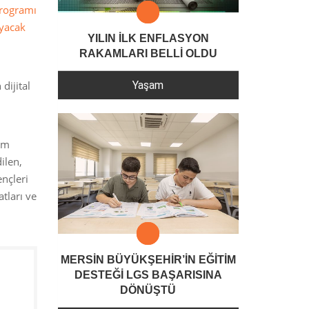
Programı
ayacak
YILIN İLK ENFLASYON
RAKAMLARI BELLİ OLDU
Yaşam
dijital
üm
ilen,
ençleri
atları ve
MERSİN BÜYÜKŞEHİR’İN EĞİTİM
DESTEĞİ LGS BAŞARISINA
DÖNÜŞTÜ