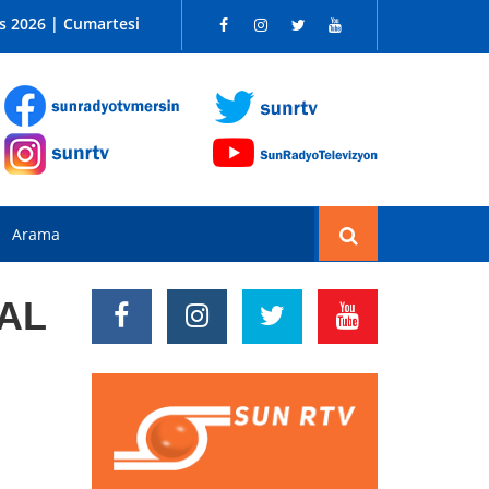
 SUN RADYO FM 96.1
s 2026 | Cumartesi
AL