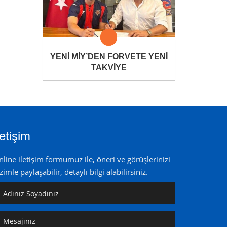
YENİ MİY’DEN FORVETE YENİ
TAKVİYE
letişim
line iletişim formumuz ile, öneri ve görüşlerinizi
zimle paylaşabilir, detaylı bilgi alabilirsiniz.