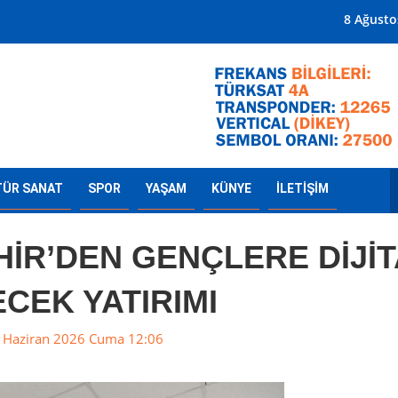
Mersin'in Radyosu
8 Ağusto
TÜR SANAT
SPOR
YAŞAM
KÜNYE
İLETİŞİM
İR’DEN GENÇLERE DİJİT
CEK YATIRIMI
 Haziran 2026 Cuma 12:06