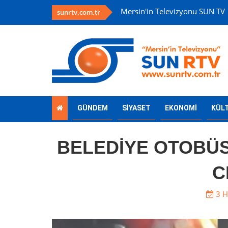
Mersin'in Televizyonu SUN TV
sunrtv.com.tr
GÜNDEM
SİYASET
EKONOMİ
KÜL
BELEDİYE OTOBÜ
C
3 H