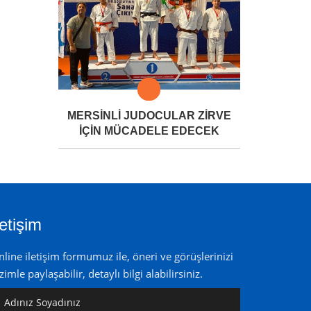
MERSİNLİ JUDOCULAR ZİRVE
İÇİN MÜCADELE EDECEK
letişim
line iletişim formumuz ile, öneri ve görüşlerinizi
zimle paylaşabilir, detaylı bilgi alabilirsiniz.