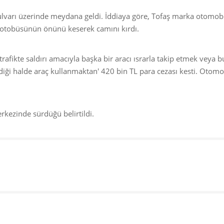
lvarı üzerinde meydana geldi. İddiaya göre, Tofaş marka otomobi
 otobüsünün önünü keserek camını kırdı.
trafikte saldırı amacıyla başka bir aracı ısrarla takip etmek veya b
diği halde araç kullanmaktan' 420 bin TL para cezası kesti. Otomob
erkezinde sürdüğü belirtildi.