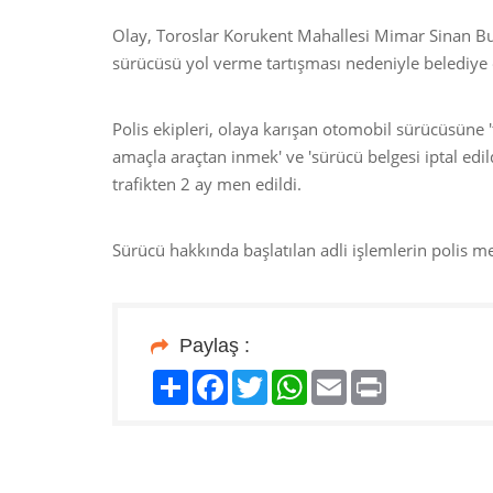
Olay, Toroslar Korukent Mahallesi Mimar Sinan Bu
sürücüsü yol verme tartışması nedeniyle belediye
Polis ekipleri, olaya karışan otomobil sürücüsüne '
amaçla araçtan inmek' ve 'sürücü belgesi iptal edil
trafikten 2 ay men edildi.
Sürücü hakkında başlatılan adli işlemlerin polis m
Paylaş :
Paylaş
Facebook
Twitter
WhatsApp
Email
Print