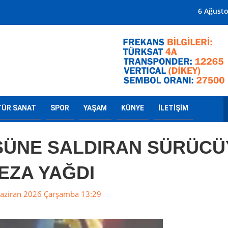
Mersin'in Radyosu
6 Ağust
TÜR SANAT
SPOR
YAŞAM
KÜNYE
İLETİŞİM
SÜNE SALDIRAN SÜRÜCÜ
EZA YAĞDI
aziran 2026 Çarşamba 13:29