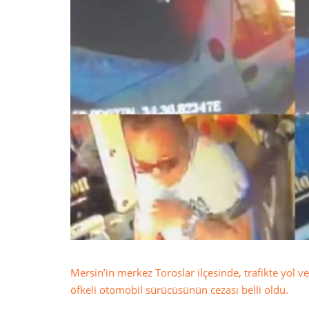
Mersin’in merkez Toroslar ilçesinde, trafikte yol
öfkeli otomobil sürücüsünün cezası belli oldu.