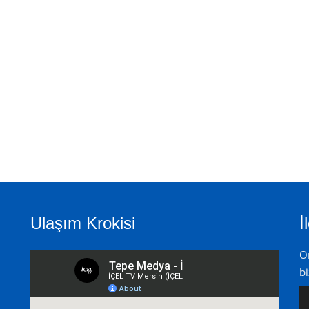
Ulaşım Krokisi
İ
On
bi