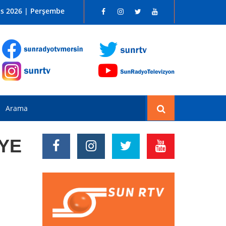
 SUN RADYO FM 96.1
os 2026 | Perşembe
YE