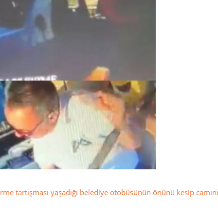
 verme tartışması yaşadığı belediye otobüsünün önünü kesip camını