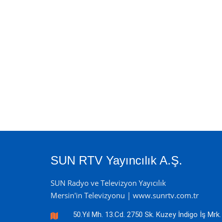
SUN RTV Yayıncılık A.Ş.
SUN Radyo ve Televizyon Yayıcılık
Mersin'in Televizyonu | www.sunrtv.com.tr
50.Yıl Mh. 13.Cd. 2750 Sk. Kuzey İndigo İş Mrk.