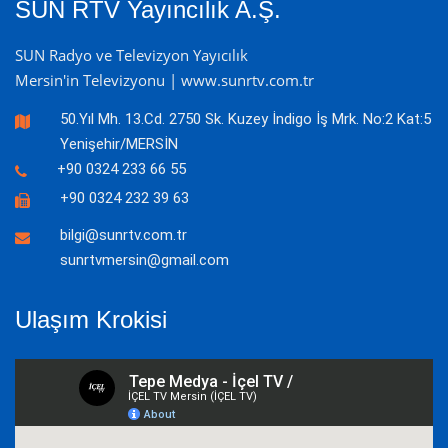
SUN RTV Yayıncılık A.Ş.
SUN Radyo ve Televizyon Yayıcılık
Mersin'in Televizyonu | www.sunrtv.com.tr
50.Yıl Mh. 13.Cd. 2750 Sk. Kuzey İndigo İş Mrk. No:2 Kat:5
Yenişehir/MERSİN
+90 0324 233 66 55
+90 0324 232 39 63
bilgi@sunrtv.com.tr
sunrtvmersin@gmail.com
Ulaşım Krokisi