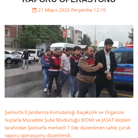
21 Mayıs 2026 Perşembe 12:10
Şanlıurfa İl Jandarma Komutanlığı Kaçakçılık ve Organize
Suçlarla Mücadele Şube Müdürlüğü (KOM) ve JASAT ekipleri
tarafından Şanlıurfa merkezli 7 ilde düzenlenen sahte çürük
raporu operasyonu düzenlendi.