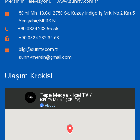
Mersin'in Televizyonu | www.sunrtv.com.tr
50.Yıl Mh. 13.Cd. 2750 Sk. Kuzey İndigo İş Mrk. No:2 Kat:5
Yenişehir/MERSİN
+90 0324 233 66 55
+90 0324 232 39 63
bilgi@sunrtv.com.tr
sunrtvmersin@gmail.com
Ulaşım Krokisi