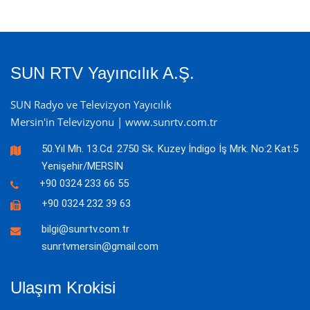
SUN RTV Yayıncılık A.Ş.
SUN Radyo ve Televizyon Yayıcılık
Mersin'in Televizyonu | www.sunrtv.com.tr
50.Yıl Mh. 13.Cd. 2750 Sk. Kuzey İndigo İş Mrk. No:2 Kat:5
Yenişehir/MERSİN
+90 0324 233 66 55
+90 0324 232 39 63
bilgi@sunrtv.com.tr
sunrtvmersin@gmail.com
Ulaşım Krokisi