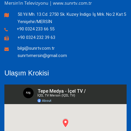
Mersin'in Televizyonu | www.sunrtv.com.tr
50.Yıl Mh. 13.Cd. 2750 Sk. Kuzey İndigo İş Mrk. No:2 Kat:5
Yenişehir/MERSİN
+90 0324 233 66 55
+90 0324 232 39 63
bilgi@sunrtv.com.tr
sunrtvmersin@gmail.com
Ulaşım Krokisi