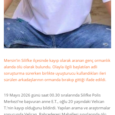
Mersin’in Silifke ilçesinde kayıp olarak aranan genç ormanlık
alanda ölü olarak bulundu. Olayla ilgili başlatılan adli
soruşturma sürerken birlikte uyuşturucu kullandıkları ileri
sürülen arkadaşlarının ormanda bırakıp gittiği ifade edildi.
19 Mayıs 2026 günü saat 00.30 sıralarında Silifke Polis
Merkezi’ne başvuran anne E.T., oğlu 20 yaşındaki Velican
T.’nin kayıp olduğunu bildirdi. Yapılan arama ve araştırmalar
sonucunda Velican, Bahçederesi Mahallesi sınırlarında ölü