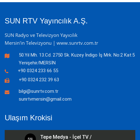
SUN RTV Yayıncılık A.Ş.
SUN Radyo ve Televizyon Yayıcılık
Mersin'in Televizyonu | www.sunrtv.com.tr
50.Yıl Mh. 13.Cd. 2750 Sk. Kuzey İndigo İş Mrk. No:2 Kat:5
Yenişehir/MERSİN
+90 0324 233 66 55
+90 0324 232 39 63
bilgi@sunrtv.com.tr
sunrtvmersin@gmail.com
Ulaşım Krokisi