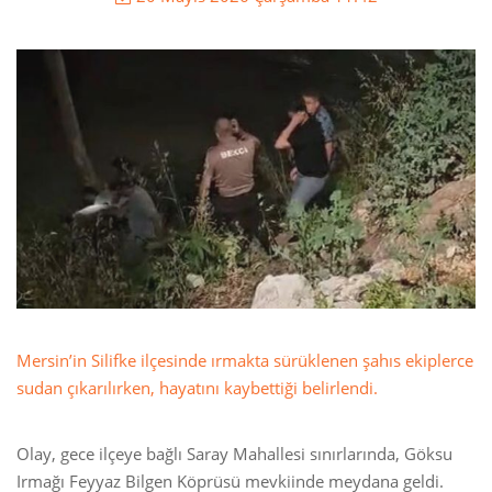
Mersin’in Silifke ilçesinde ırmakta sürüklenen şahıs ekiplerce
sudan çıkarılırken, hayatını kaybettiği belirlendi.
Olay, gece ilçeye bağlı Saray Mahallesi sınırlarında, Göksu
Irmağı Feyyaz Bilgen Köprüsü mevkiinde meydana geldi.