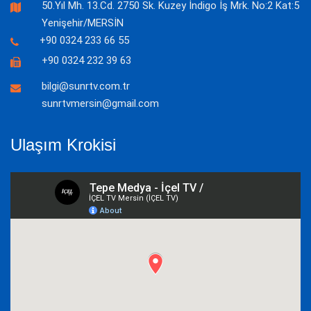
50.Yıl Mh. 13.Cd. 2750 Sk. Kuzey İndigo İş Mrk. No:2 Kat:5
Yenişehir/MERSİN
+90 0324 233 66 55
+90 0324 232 39 63
bilgi@sunrtv.com.tr
sunrtvmersin@gmail.com
Ulaşım Krokisi