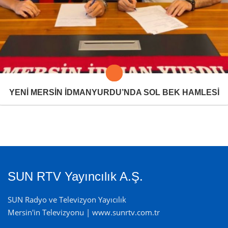
YENİ MERSİN İDMANYURDU’NDA SOL BEK HAMLESİ
SUN RTV Yayıncılık A.Ş.
SUN Radyo ve Televizyon Yayıcılık
Mersin'in Televizyonu | www.sunrtv.com.tr