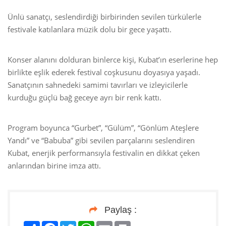
Ünlü sanatçı, seslendirdiği birbirinden sevilen türkülerle
festivale katılanlara müzik dolu bir gece yaşattı.
Konser alanını dolduran binlerce kişi, Kubat’ın eserlerine hep
birlikte eşlik ederek festival coşkusunu doyasıya yaşadı.
Sanatçının sahnedeki samimi tavırları ve izleyicilerle
kurduğu güçlü bağ geceye ayrı bir renk kattı.
Program boyunca “Gurbet”, “Gülüm”, “Gönlüm Ateşlere
Yandı” ve “Babuba” gibi sevilen parçalarını seslendiren
Kubat, enerjik performansıyla festivalin en dikkat çeken
anlarından birine imza attı.
Paylaş :
Paylaş
Facebook
Twitter
WhatsApp
Email
Print