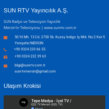
SUN RTV Yayıncılık A.Ş.
SUN Radyo ve Televizyon Yayıcılık
Mersin'in Televizyonu | www.sunrtv.com.tr
50.Yıl Mh. 13.Cd. 2750 Sk. Kuzey İndigo İş Mrk. No:2 Kat:5
Yenişehir/MERSİN
+90 0324 233 66 55
+90 0324 232 39 63
bilgi@sunrtv.com.tr
sunrtvmersin@gmail.com
Ulaşım Krokisi