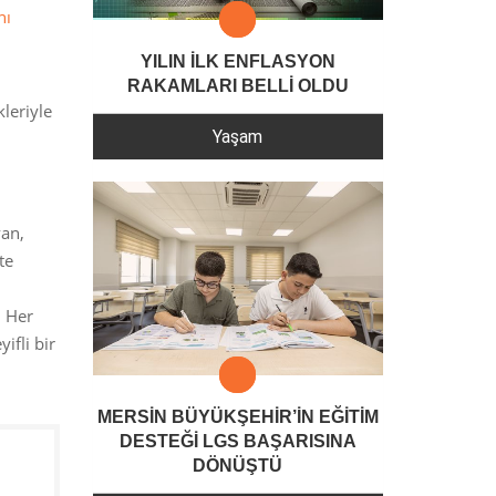
nı
YILIN İLK ENFLASYON
RAKAMLARI BELLİ OLDU
leriyle
Yaşam
van,
te
. Her
ifli bir
MERSİN BÜYÜKŞEHİR’İN EĞİTİM
DESTEĞİ LGS BAŞARISINA
DÖNÜŞTÜ