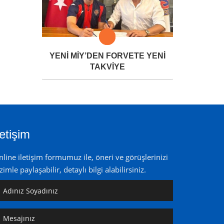
YENİ MİY’DEN FORVETE YENİ
TAKVİYE
letişim
line iletişim formumuz ile, öneri ve görüşlerinizi
zimle paylaşabilir, detaylı bilgi alabilirsiniz.