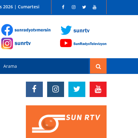
 SUN RADYO FM 96.1
s 2026 | Cumartesi