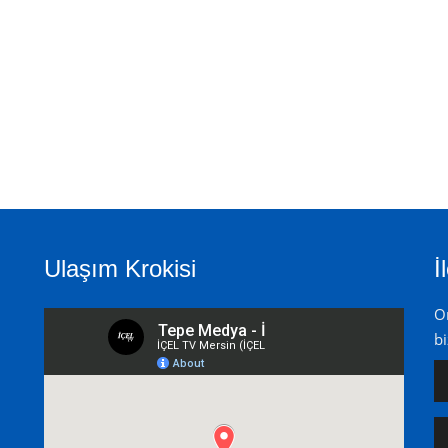
Ulaşım Krokisi
İ
On
bi