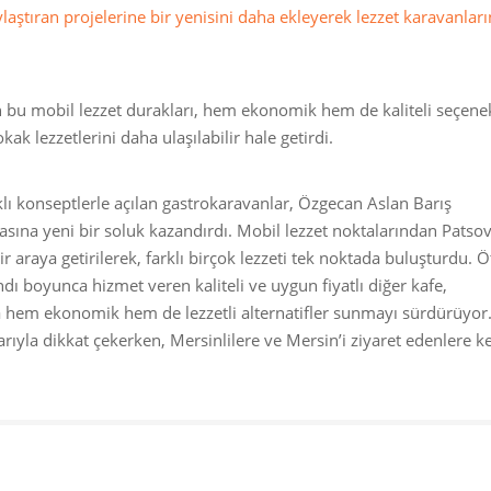
aştıran projelerine bir yenisini daha ekleyerek lezzet karavanları
en bu mobil lezzet durakları, hem ekonomik hem de kaliteli seçenek
ak lezzetlerini daha ulaşılabilir hale getirdi.
lı konseptlerle açılan gastrokaravanlar, Özgecan Aslan Barış
tasına yeni bir soluk kazandırdı. Mobil lezzet noktalarından Patso
 araya getirilerek, farklı birçok lezzeti tek noktada buluşturdu. Ö
ı boyunca hizmet veren kaliteli ve uygun fiyatlı diğer kafe,
a hem ekonomik hem de lezzetli alternatifler sunmayı sürdürüyor
ıyla dikkat çekerken, Mersinlilere ve Mersin’i ziyaret edenlere key