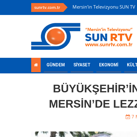
Mersin'in Televizyonu SUN TV
sunrtv.com.tr
GÜNDEM
SİYASET
EKONOMİ
KÜL
BÜYÜKŞEHİR’İ
MERSİN’DE LEZ
7 