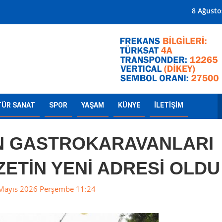
Mersin'in Radyosu
8 Ağusto
TÜR SANAT
SPOR
YAŞAM
KÜNYE
İLETİŞİM
N GASTROKARAVANLARI
ZETİN YENİ ADRESİ OLDU
Mayıs 2026 Perşembe 11:24