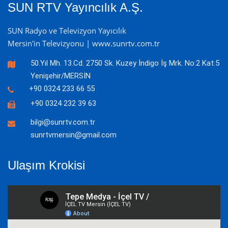
SUN RTV Yayıncılık A.Ş.
SUN Radyo ve Televizyon Yayıcılık
Mersin'in Televizyonu | www.sunrtv.com.tr
50.Yıl Mh. 13.Cd. 2750 Sk. Kuzey İndigo İş Mrk. No:2 Kat:5
Yenişehir/MERSİN
+90 0324 233 66 55
+90 0324 232 39 63
bilgi@sunrtv.com.tr
sunrtvmersin@gmail.com
Ulaşım Krokisi