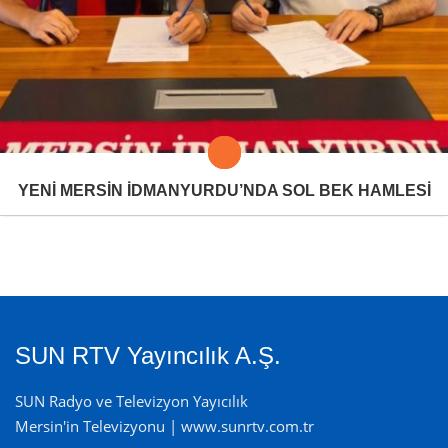
YENİ MERSİN İDMANYURDU’NDA SOL BEK HAMLESİ
SUN RTV Yayıncılık A.Ş.
SUN Radyo ve Televizyon Yayıcılık
Mersin'in Televizyonu | www.sunrtv.com.tr