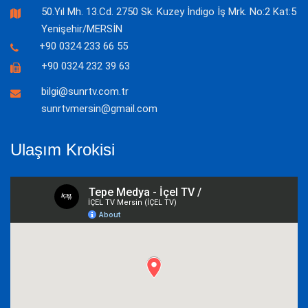
50.Yıl Mh. 13.Cd. 2750 Sk. Kuzey İndigo İş Mrk. No:2 Kat:5
Yenişehir/MERSİN
+90 0324 233 66 55
+90 0324 232 39 63
bilgi@sunrtv.com.tr
sunrtvmersin@gmail.com
Ulaşım Krokisi