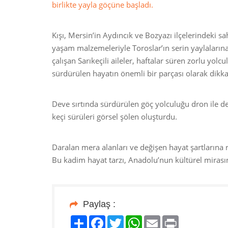
birlikte yayla göçüne başladı.
Kışı, Mersin’in Aydıncık ve Bozyazı ilçelerindeki sa
yaşam malzemeleriyle Toroslar’ın serin yaylalarına
çalışan Sarıkeçili aileler, haftalar süren zorlu yolc
sürdürülen hayatın önemli bir parçası olarak dikka
Deve sırtında sürdürülen göç yolculuğu dron ile de
keçi sürüleri görsel şölen oluşturdu.
Daralan mera alanları ve değişen hayat şartlarına
Bu kadim hayat tarzı, Anadolu’nun kültürel mirasın
Paylaş :
Paylaş
Facebook
Twitter
WhatsApp
Email
Print