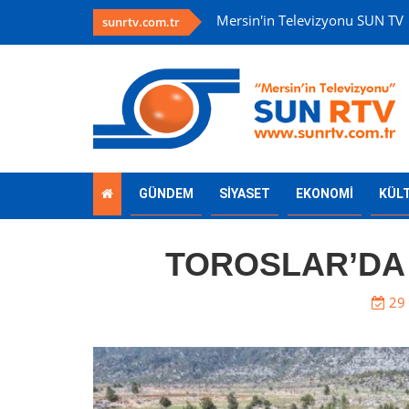
Mersin'in Televizyonu SUN TV
sunrtv.com.tr
GÜNDEM
SİYASET
EKONOMİ
KÜL
TOROSLAR’DA
29 