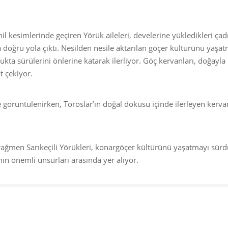
hil kesimlerinde geçiren Yörük aileleri, develerine yükledikleri çad
 doğru yola çıktı. Nesilden nesile aktarılan göçer kültürünü yaşa
ulukta sürülerini önlerine katarak ilerliyor. Göç kervanları, doğayla 
t çekiyor.
 görüntülenirken, Toroslar’ın doğal dokusu içinde ilerleyen kerva
 rağmen Sarıkeçili Yörükleri, konargöçer kültürünü yaşatmayı sür
ın önemli unsurları arasında yer alıyor.