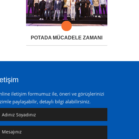
POTADA MÜCADELE ZAMANI
letişim
line iletişim formumuz ile, öneri ve görüşlerinizi
zimle paylaşabilir, detaylı bilgi alabilirsiniz.