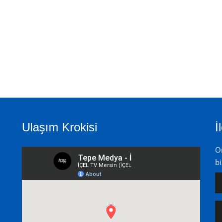
Ulaşım Krokisi
İ
On
bi