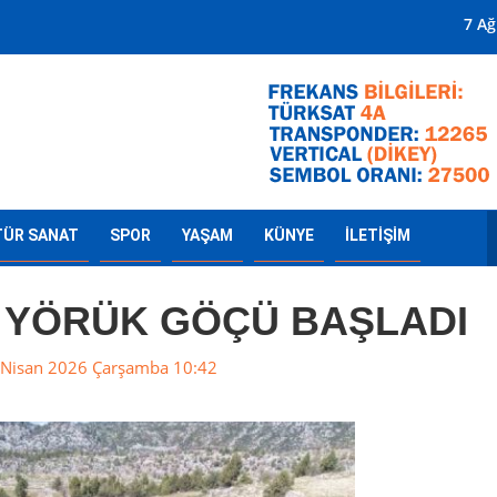
Mersin'in Radyosu
7 A
TÜR SANAT
SPOR
YAŞAM
KÜNYE
İLETİŞİM
 YÖRÜK GÖÇÜ BAŞLADI
Nisan 2026 Çarşamba 10:42