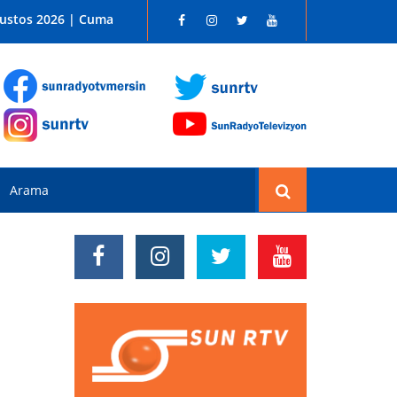
 SUN RADYO FM 96.1
ğustos 2026 | Cuma