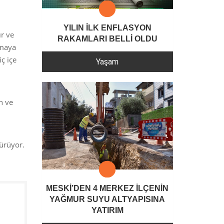
YILIN İLK ENFLASYON
ır ve
RAKAMLARI BELLİ OLDU
tmaya
iç içe
Yaşam
n ve
dürüyor.
MESKİ’DEN 4 MERKEZ İLÇENİN
YAĞMUR SUYU ALTYAPISINA
YATIRIM