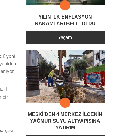
YILIN İLK ENFLASYON
RAKAMLARI BELLİ OLDU
e
Yaşam
li) yeni
 yeniden
lanıyor
alil
 bir
MESKİ’DEN 4 MERKEZ İLÇENİN
YAĞMUR SUYU ALTYAPISINA
YATIRIM
parçası