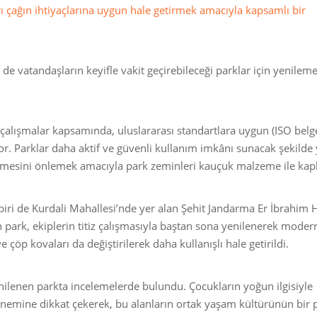
rı çağın ihtiyaçlarına uygun hale getirmek amacıyla kapsamlı bir
 vatandaşların keyifle vakit geçirebileceği parklar için yenilem
alışmalar kapsamında, uluslararası standartlara uygun (ISO belge
yor. Parklar daha aktif ve güvenli kullanım imkânı sunacak şekilde
rmesini önlemek amacıyla park zeminleri kauçuk malzeme ile kap
iri de Kurdali Mahallesi’nde yer alan Şehit Jandarma Er İbrahim H
park, ekiplerin titiz çalışmasıyla baştan sona yenilenerek modern
öp kovaları da değiştirilerek daha kullanışlı hale getirildi.
ilenen parkta incelemelerde bulundu. Çocukların yoğun ilgisiyle
önemine dikkat çekerek, bu alanların ortak yaşam kültürünün bir 