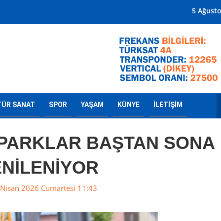
Mersin'in Radyosu
5 Ağust
TÜR SANAT
SPOR
YAŞAM
KÜNYE
İLETİŞİM
PARKLAR BAŞTAN SONA
ENİLENİYOR
Nisan 2026 Cumartesi 11:43