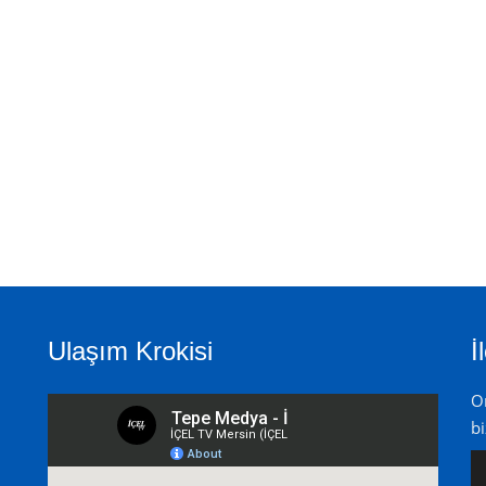
Ulaşım Krokisi
İ
On
bi