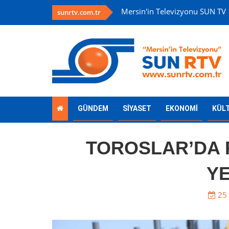
Mersin'in Televizyonu SUN TV
sunrtv.com.tr
GÜNDEM
SİYASET
EKONOMİ
KÜL
TOROSLAR’DA 
Y
25 