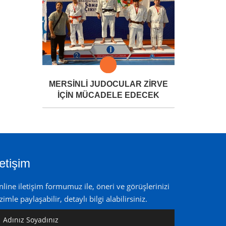
MERSİNLİ JUDOCULAR ZİRVE
İÇİN MÜCADELE EDECEK
letişim
line iletişim formumuz ile, öneri ve görüşlerinizi
zimle paylaşabilir, detaylı bilgi alabilirsiniz.