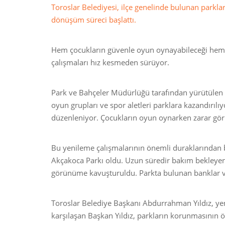
Toroslar Belediyesi, ilçe genelinde bulunan parkla
dönüşüm süreci başlattı.
Hem çocukların güvenle oyun oynayabileceği hem de
çalışmaları hız kesmeden sürüyor.
Park ve Bahçeler Müdürlüğü tarafından yürütülen ç
oyun grupları ve spor aletleri parklara kazandırılı
düzenleniyor. Çocukların oyun oynarken zarar gö
Bu yenileme çalışmalarının önemli duraklarından b
Akçakoca Parkı oldu. Uzun süredir bakım bekleyen 
görünüme kavuşturuldu. Parkta bulunan banklar ve ç
Toroslar Belediye Başkanı Abdurrahman Yıldız, yen
karşılaşan Başkan Yıldız, parkların korunmasının 