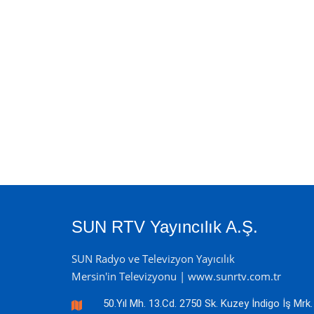
SUN RTV Yayıncılık A.Ş.
SUN Radyo ve Televizyon Yayıcılık
Mersin'in Televizyonu | www.sunrtv.com.tr
50.Yıl Mh. 13.Cd. 2750 Sk. Kuzey İndigo İş Mrk.