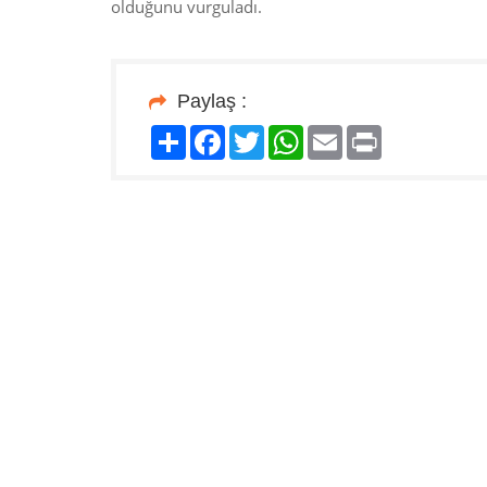
olduğunu vurguladı.
Paylaş :
Paylaş
Facebook
Twitter
WhatsApp
Email
Print