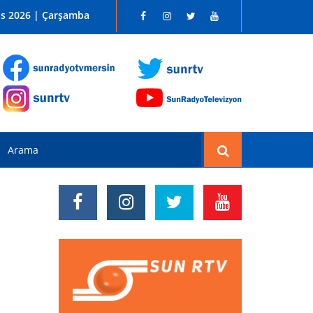
 SUN RADYO FM 96.1
os 2026 | Çarşamba