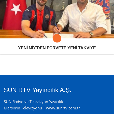
YENİ MİY’DEN FORVETE YENİ TAKVİYE
SUN RTV Yayıncılık A.Ş.
SUN Radyo ve Televizyon Yayıcılık
Mersin'in Televizyonu | www.sunrtv.com.tr