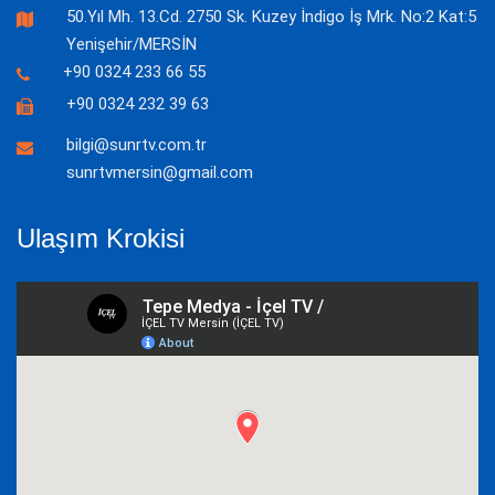
50.Yıl Mh. 13.Cd. 2750 Sk. Kuzey İndigo İş Mrk. No:2 Kat:5
Yenişehir/MERSİN
+90 0324 233 66 55
+90 0324 232 39 63
bilgi@sunrtv.com.tr
sunrtvmersin@gmail.com
Ulaşım Krokisi