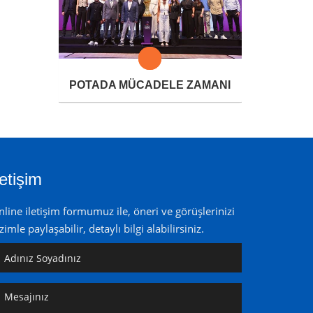
POTADA MÜCADELE ZAMANI
letişim
line iletişim formumuz ile, öneri ve görüşlerinizi
zimle paylaşabilir, detaylı bilgi alabilirsiniz.