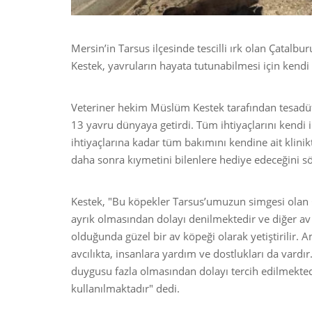
Mersin’in Tarsus ilçesinde tescilli ırk olan Çatal
Kestek, yavruların hayata tutunabilmesi için kendi e
Veteriner hekim Müslüm Kestek tarafından tesadüf
13 yavru dünyaya getirdi. Tüm ihtiyaçlarını kendi 
ihtiyaçlarına kadar tüm bakımını kendine ait klinik
daha sonra kıymetini bilenlere hediye edeceğini sö
Kestek, "Bu köpekler Tarsus’umuzun simgesi olan Ç
ayrık olmasından dolayı denilmektedir ve diğer a
olduğunda güzel bir av köpeği olarak yetiştirilir.
avcılıkta, insanlara yardım ve dostlukları da vardı
duygusu fazla olmasından dolayı tercih edilmektedi
kullanılmaktadır" dedi.