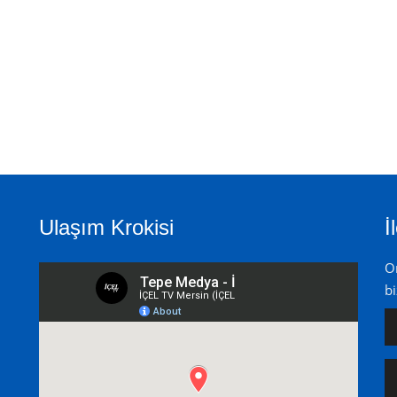
Ulaşım Krokisi
İ
On
bi