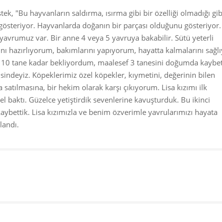
k, "Bu hayvanların saldırma, ısırma gibi bir özelliği olmadığı gib
e gösteriyor. Hayvanlarda doğanın bir parçası olduğunu gösteriyor.
avrumuz var. Bir anne 4 veya 5 yavruya bakabilir. Sütü yeterli
nı hazırlıyorum, bakımlarını yapıyorum, hayatta kalmalarını sağl
0 tane kadar bekliyordum, maalesef 3 tanesini doğumda kaybet
risindeyiz. Köpeklerimiz özel köpekler, kıymetini, değerinin bilen
satılmasına, bir hekim olarak karşı çıkıyorum. Lisa kızımı ilk
 baktı. Güzelce yetiştirdik sevenlerine kavuşturduk. Bu ikinci
ybettik. Lisa kızımızla ve benim özverimle yavrularımızı hayata
landı.