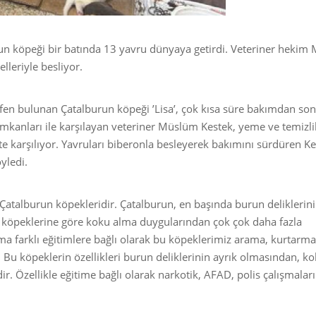
burun köpeği bir batında 13 yavru dünyaya getirdi. Veteriner heki
lleriyle besliyor.
en bulunan Çatalburun köpeği ’Lisa’, çok kısa süre bakımdan so
imkanları ile karşılayan veteriner Müslüm Kestek, yeme ve temizli
te karşılıyor. Yavruları biberonla besleyerek bakımını sürdüren Ke
yledi.
atalburun köpekleridir. Çatalburun, en başında burun deliklerini
v köpeklerine göre koku alma duygularından çok çok daha fazla
 Ama farklı eğitimlere bağlı olarak bu köpeklerimiz arama, kurtarm
r. Bu köpeklerin özellikleri burun deliklerinin ayrık olmasından, k
r. Özellikle eğitime bağlı olarak narkotik, AFAD, polis çalışmalar