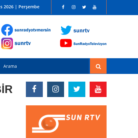
 SUN RADYO FM 96.1
os 2026 | Perşembe
İR