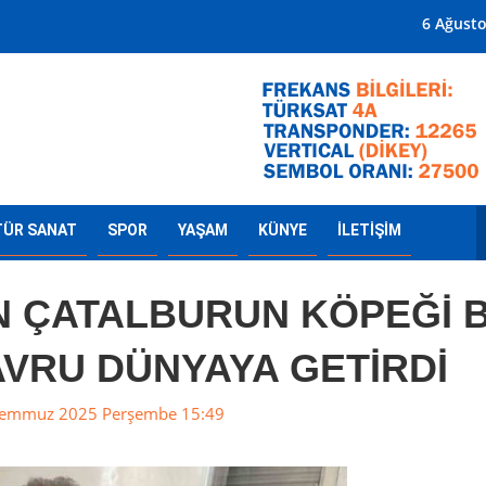
Mersin'in Radyosu
6 Ağust
TÜR SANAT
SPOR
YAŞAM
KÜNYE
İLETİŞİM
AN ÇATALBURUN KÖPEĞİ B
AVRU DÜNYAYA GETİRDİ
emmuz 2025 Perşembe 15:49