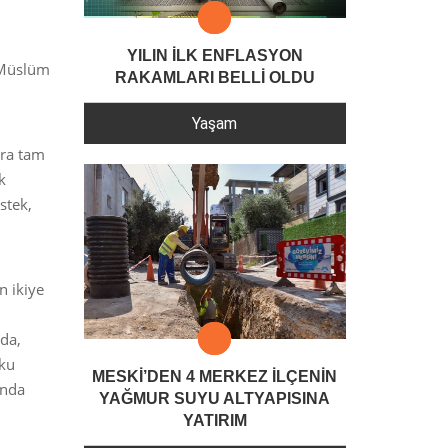
YILIN İLK ENFLASYON
m Müslüm
RAKAMLARI BELLİ OLDU
Yaşam
nra tam
k
stek,
n ikiye
ada,
oku
MESKİ’DEN 4 MERKEZ İLÇENİN
ında
YAĞMUR SUYU ALTYAPISINA
YATIRIM