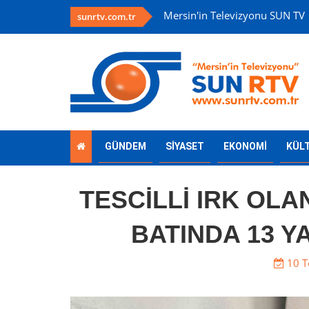
Mersin'in Televizyonu SUN TV
sunrtv.com.tr
GÜNDEM
SİYASET
EKONOMİ
KÜL
TESCİLLİ IRK OL
BATINDA 13 Y
10 T