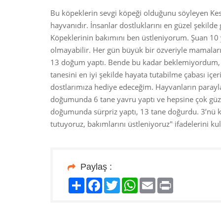
Bu köpeklerin sevgi köpeği olduğunu söyleyen Keste
hayvanıdır. İnsanlar dostluklarını en güzel şekild
Köpeklerinin bakımını ben üstleniyorum. Şuan 10 y
olmayabilir. Her gün büyük bir özveriyle mamaları
13 doğum yaptı. Bende bu kadar beklemiyordum, 1
tanesini en iyi şekilde hayata tutabilme çabası içe
dostlarımıza hediye edeceğim. Hayvanların parayla 
doğumunda 6 tane yavru yaptı ve hepsine çok güzel
doğumunda sürpriz yaptı, 13 tane doğurdu. 3’nü ka
tutuyoruz, bakımlarını üstleniyoruz" ifadelerini kul
Paylaş :
Paylaş
Facebook
Twitter
WhatsApp
Email
Print