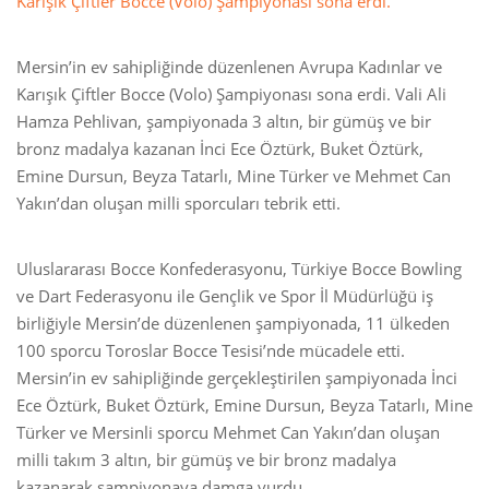
Karışık Çiftler Bocce (Volo) Şampiyonası sona erdi.
Mersin’in ev sahipliğinde düzenlenen Avrupa Kadınlar ve
Karışık Çiftler Bocce (Volo) Şampiyonası sona erdi. Vali Ali
Hamza Pehlivan, şampiyonada 3 altın, bir gümüş ve bir
bronz madalya kazanan İnci Ece Öztürk, Buket Öztürk,
Emine Dursun, Beyza Tatarlı, Mine Türker ve Mehmet Can
Yakın’dan oluşan milli sporcuları tebrik etti.
Uluslararası Bocce Konfederasyonu, Türkiye Bocce Bowling
ve Dart Federasyonu ile Gençlik ve Spor İl Müdürlüğü iş
birliğiyle Mersin’de düzenlenen şampiyonada, 11 ülkeden
100 sporcu Toroslar Bocce Tesisi’nde mücadele etti.
Mersin’in ev sahipliğinde gerçekleştirilen şampiyonada İnci
Ece Öztürk, Buket Öztürk, Emine Dursun, Beyza Tatarlı, Mine
Türker ve Mersinli sporcu Mehmet Can Yakın’dan oluşan
milli takım 3 altın, bir gümüş ve bir bronz madalya
kazanarak şampiyonaya damga vurdu.