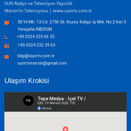
SUN Radyo ve Televizyon Yayıcılık
Mersin'in Televizyonu | www.sunrtv.com.tr
50.Yıl Mh. 13.Cd. 2750 Sk. Kuzey İndigo İş Mrk. No:2 Kat:5
Yenişehir/MERSİN
+90 0324 233 66 55
+90 0324 232 39 63
bilgi@sunrtv.com.tr
sunrtvmersin@gmail.com
Ulaşım Krokisi