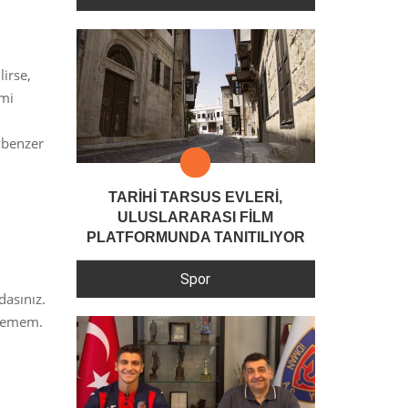
irse,
emi
 benzer
TARİHİ TARSUS EVLERİ,
ULUSLARARASI FİLM
PLATFORMUNDA TANITILIYOR
Spor
dasınız.
stemem.