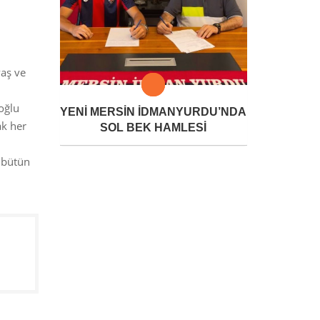
vaş ve
roğlu
YENİ MERSİN İDMANYURDU’NDA
ak her
SOL BEK HAMLESİ
 bütün