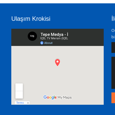
Ulaşım Krokisi
İ
On
bi