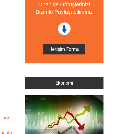
Öneri ve Görüşlerinizi
Bizimle Paylaşabilirsiniz
İletişim Formu
Ekonomi
lu’nun
a benim