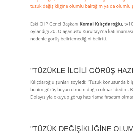
tüzük değişikliğine olumlu baktığım ya da olumlu g
Eski CHP Genel Başkanı
Kemal Kılıçdaroğlu
, tv1
oylandığı 20. Olağanüstü Kurultayı'na katılmamasıyl
nedenle görüş belirtemediğini belirtti.
"TÜZÜKLE İLGİLİ GÖRÜŞ HAZ
Kılıçdaroğlu şunları söyledi: "Tüzük konusunda bi
benim görüş beyan etmem doğru olmaz' dedim. Ban
Dolayısıyla okuyup görüş hazırlama fırsatım olmad
"TÜZÜK DEĞİŞİKLİĞİNE OLU