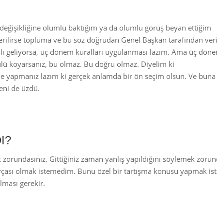
değişikliğine olumlu baktığım ya da olumlu görüş beyan ettiğim
verilirse topluma ve bu söz doğrudan Genel Başkan tarafından veril
 geliyorsa, üç dönem kuralları uygulanması lazım. Ama üç dön
ülü koyarsanız, bu olmaz. Bu doğru olmaz. Diyelim ki
de yapmanız lazım ki gerçek anlamda bir ön seçim olsun. Ve buna
eni de üzdü.
I?
k zorundasınız. Gittiğiniz zaman yanlış yapıldığını söylemek zorun
arçası olmak istemedim. Bunu özel bir tartışma konusu yapmak i
ulması gerekir.