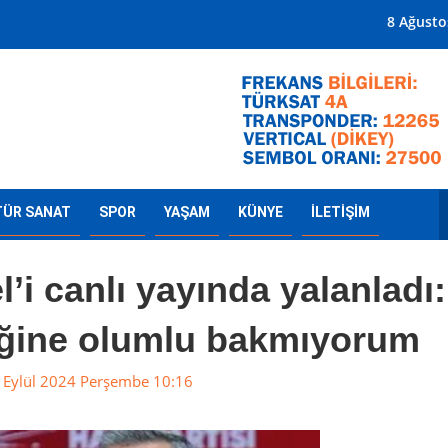
Mersin'in Radyosu
8 Ağusto
TÜR SANAT
SPOR
YAŞAM
KÜNYE
İLETİŞİM
l’i canlı yayında yalanladı:
iğine olumlu bakmıyorum
 Eylül 2024 Perşembe 10:16