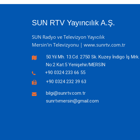
SUN RTV Yayıncılık A.Ş.
SUN Radyo ve Televizyon Yayıcılık
Mersin'in Televizyonu | www.sunrtv.com.tr
50.Yıl Mh. 13.Cd. 2750 Sk. Kuzey İndigo İş Mrk.
No:2 Kat:5 Yenişehir/MERSİN
+90 0324 233 66 55
+90 0324 232 39 63
bilgi@sunrtv.com.tr
sunrtvmersin@gmail.com