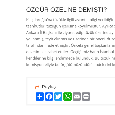
ÖZGÜR ÖZEL NE DEMİŞTİ?
Kılıçdaroğlu'na tüzükle ilgili ayrıntılı bilgi verildi
taahhütleri tüzüğün içerisine koyulmuştur. Ayrıca
Ankara İl Başkanı ile ziyaret edip tüzük üzerine ayr
yollanmış, teyit alınmış ve üzerinde bir öneri, düz
tarafından ifade etmiştir. Önceki genel başkanlar
davetimize icabet ettiler. Geçtiğimiz hafta İstanbul
kendilerine bilgilendirmede bulunduk. Bu tüzük n
komisyon eliyle bu örgütümüzündür" ifadelerini ku
Paylaş :
Paylaş
Facebook
Twitter
WhatsApp
Email
Print