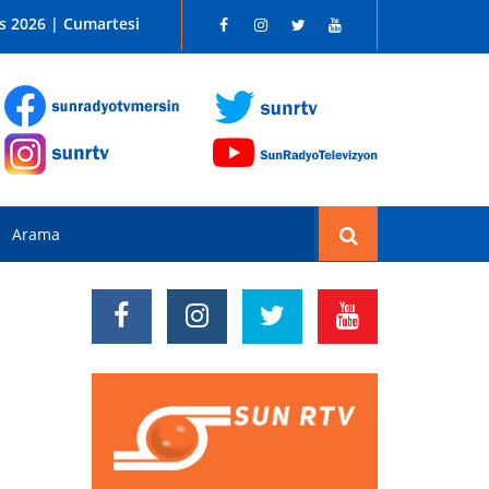
 SUN RADYO FM 96.1
s 2026 | Cumartesi