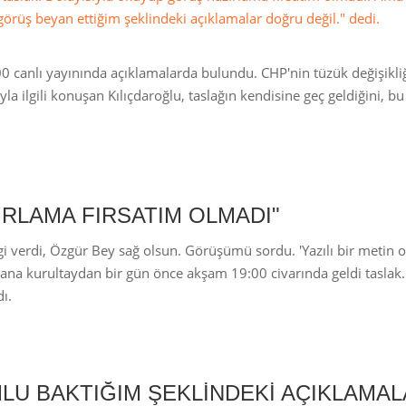
örüş beyan ettiğim şeklindeki açıklamalar doğru değil." dedi.
00 canlı yayınında açıklamalarda bulundu. CHP'nin tüzük değişikli
a ilgili konuşan Kılıçdaroğlu, taslağın kendisine geç geldiğini, bu
IRLAMA FIRSATIM OLMADI"
lgi verdi, Özgür Bey sağ olsun. Görüşümü sordu. 'Yazılı bir metin
a kurultaydan bir gün önce akşam 19:00 civarında geldi taslak.
ı.
MLU BAKTIĞIM ŞEKLİNDEKİ AÇIKLAMA