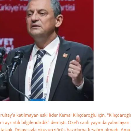
tay’a katılmayan eski lider Kemal Kılıçdaroğlu için, "Kılıçdaroğ
 ayrıntılı bilgilendirdik" demişti. Özel’i canlı yayında yalanlayan
i taslak. Dolayısıyla okuyup görüş hazırlama fırsatım olmadı. Am