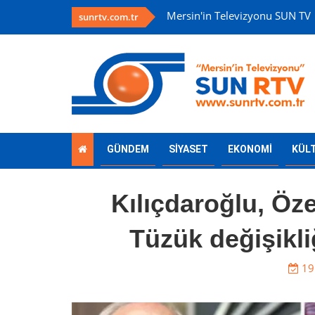
Mersin'in Televizyonu SUN TV
sunrtv.com.tr
GÜNDEM
SİYASET
EKONOMİ
KÜL
Kılıçdaroğlu, Öze
Tüzük değişikl
19