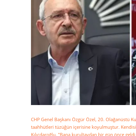
CHP Genel Başkanı Özgür Özel, 20. Olağanüstü Kurul
taahhütleri tüzüğün içerisine koyulmuştur. Kendisini
Kılıçdaroğlu, "Bana kurultaydan bir gün önce geld