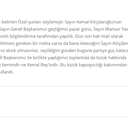
ğini belirten Özel şunları söylemişti: Sayın Kemal Kılıçdaroğlu'nun
 Sayın Genel Başkanımızı geçtiğimiz pazar günü, Sayın Mansur Ya
ıntılı bilgilendirme tarafımdan yapıldı. Dün son hali mail olarak
eltilmesi gereken bir nokta varsa da bana ileteceğini Sayın Kılıçda
ımız eksik olmasınlar, seçildiğim günden bugüne partiye güç katac
 İl Başkanımız ile birlikte yaptığımız toplantıda da tüzük hakkında
e benimdir ne Kemal Bey'indir. Bu tüzük kapsayıcılığı bakımından
llandı.