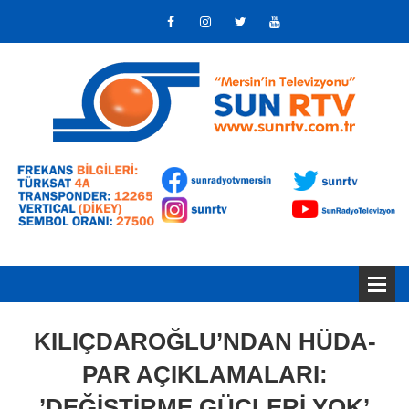
KILIÇDAROĞLU’NDAN HÜDA-
PAR AÇIKLAMALARI:
’DEĞİŞTİRME GÜÇLERİ YOK’