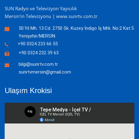
SUN Radyo ve Televizyon Yayıcılık
Mersin'in Televizyonu | www.sunrtv.com.tr
50.Yıl Mh. 13.Cd. 2750 Sk. Kuzey İndigo İş Mrk. No:2 Kat:5
Yenişehir/MERSİN
+90 0324 233 66 55
+90 0324 232 39 63
bilgi@sunrtv.com.tr
sunrtvmersin@gmail.com
Ulaşım Krokisi