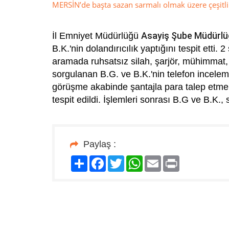
MERSİN’de başta sazan sarmalı olmak üzere çeşitli 
Asayiş Şube Müdürlü
İl Emniyet Müdürlüğü
B.K.'nin dolandırıcılık yaptığını tespit etti
aramada ruhsatsız silah, şarjör, mühimmat, 
sorgulanan B.G. ve B.K.'nin telefon incele
görüşme akabinde şantajla para talep etme, 
tespit edildi. İşlemleri sonrası B.G ve B.K.,
Paylaş :
Paylaş
Facebook
Twitter
WhatsApp
Email
Print