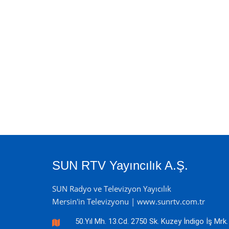
SUN RTV Yayıncılık A.Ş.
SUN Radyo ve Televizyon Yayıcılık
Mersin'in Televizyonu | www.sunrtv.com.tr
50.Yıl Mh. 13.Cd. 2750 Sk. Kuzey İndigo İş Mrk.