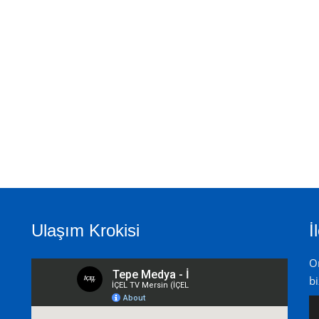
Ulaşım Krokisi
İ
On
bi