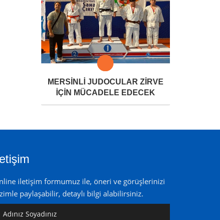
MERSİNLİ JUDOCULAR ZİRVE
İÇİN MÜCADELE EDECEK
letişim
line iletişim formumuz ile, öneri ve görüşlerinizi
zimle paylaşabilir, detaylı bilgi alabilirsiniz.