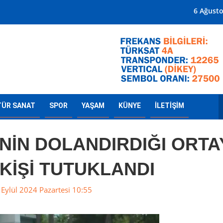
Mersin'in Radyosu
6 Ağust
TÜR SANAT
SPOR
YAŞAM
KÜNYE
İLETİŞİM
İNİN DOLANDIRDIĞI ORTA
 KİŞİ TUTUKLANDI
Eylül 2024 Pazartesi 10:55