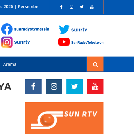
 SUN RADYO FM 96.1
os 2026 | Perşembe
YA