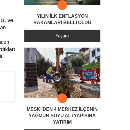
YILIN İLK ENFLASYON
.G. ve
RAKAMLARI BELLİ OLDU
lan
Yaşam
hcen
dıkları
i.
MESKİ’DEN 4 MERKEZ İLÇENİN
YAĞMUR SUYU ALTYAPISINA
YATIRIM