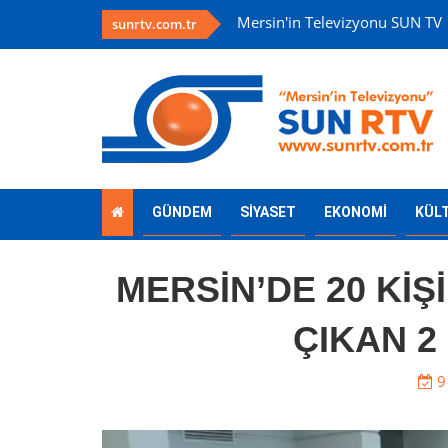
Mersin'in Televizyonu SUN TV
sunrtv.com.tr
GÜNDEM
SİYASET
EKONOMİ
KÜL
MERSİN’DE 20 KİŞ
ÇIKAN 2
9 