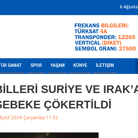
Mersin'in Radyosu
6 Ağust
TÜR SANAT
SPOR
YAŞAM
KÜNYE
İLETİŞİM
İLLERİ SURİYE VE IRAK’
EBEKE ÇÖKERTİLDİ
Eylül 2024 Çarşamba 11:52