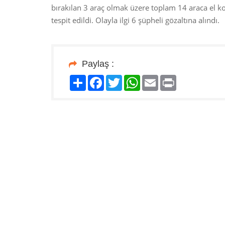
bırakılan 3 araç olmak üzere toplam 14 araca el ko
tespit edildi. Olayla ilgi 6 şüpheli gözaltına alındı.
Paylaş :
Paylaş
Facebook
Twitter
WhatsApp
Email
Print