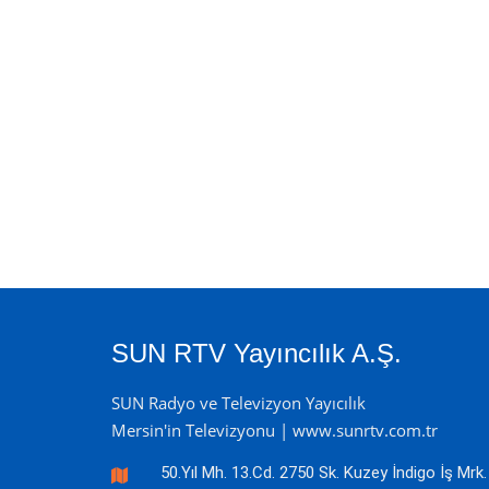
SUN RTV Yayıncılık A.Ş.
SUN Radyo ve Televizyon Yayıcılık
Mersin'in Televizyonu | www.sunrtv.com.tr
50.Yıl Mh. 13.Cd. 2750 Sk. Kuzey İndigo İş Mrk.