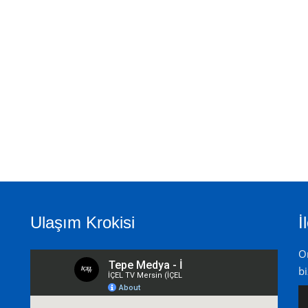
Ulaşım Krokisi
İ
On
bi