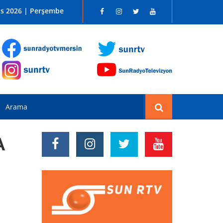
 SUN RADYO FM 96.1
os 2026 | Perşembe
A