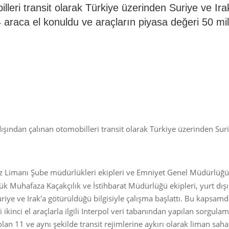
lleri transit olarak Türkiye üzerinden Suriye ve Ira
 araca el konuldu ve araçların piyasa değeri 50 mi
ışından çalınan otomobilleri transit olarak Türkiye üzerinden Sur
iz Limanı Şube müdürlükleri ekipleri ve Emniyet Genel Müdürlüğü
ük Muhafaza Kaçakçılık ve İstihbarat Müdürlüğü ekipleri, yurt dış
uriye ve Irak'a götürüldüğü bilgisiyle çalışma başlattı. Bu kapsamd
inci el araçlarla ilgili Interpol veri tabanından yapılan sorgula
 olan 11 ve aynı şekilde transit rejimlerine aykırı olarak liman sah