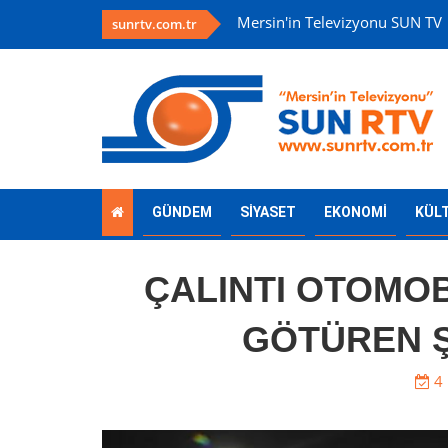
Mersin'in Televizyonu SUN TV
sunrtv.com.tr
GÜNDEM
SİYASET
EKONOMİ
KÜL
ÇALINTI OTOMOB
GÖTÜREN Ş
4 