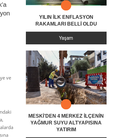
k'a
lyon
YILIN İLK ENFLASYON
RAKAMLARI BELLİ OLDU
Yaşam
iye ve
ındaki
MESKİ’DEN 4 MERKEZ İLÇENİN
a,
YAĞMUR SUYU ALTYAPISINA
malarda
YATIRIM
asına