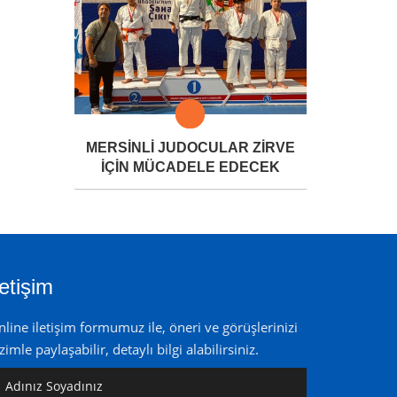
MERSİNLİ JUDOCULAR ZİRVE
İÇİN MÜCADELE EDECEK
letişim
line iletişim formumuz ile, öneri ve görüşlerinizi
zimle paylaşabilir, detaylı bilgi alabilirsiniz.