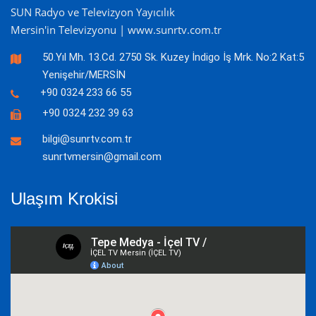
SUN Radyo ve Televizyon Yayıcılık
Mersin'in Televizyonu | www.sunrtv.com.tr
50.Yıl Mh. 13.Cd. 2750 Sk. Kuzey İndigo İş Mrk. No:2 Kat:5
Yenişehir/MERSİN
+90 0324 233 66 55
+90 0324 232 39 63
bilgi@sunrtv.com.tr
sunrtvmersin@gmail.com
Ulaşım Krokisi